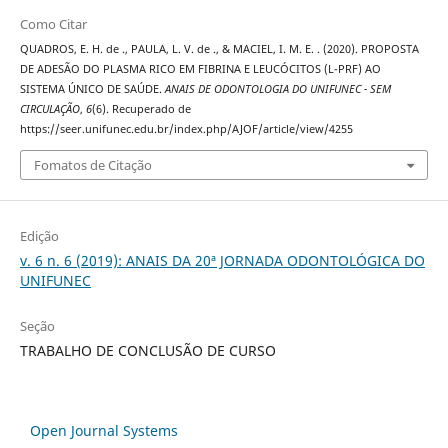
Como Citar
QUADROS, E. H. de ., PAULA, L. V. de ., & MACIEL, I. M. E. . (2020). PROPOSTA
DE ADESÃO DO PLASMA RICO EM FIBRINA E LEUCÓCITOS (L-PRF) AO
SISTEMA ÚNICO DE SAÚDE.
ANAIS DE ODONTOLOGIA DO UNIFUNEC - SEM
CIRCULAÇÃO
,
6
(6). Recuperado de
https://seer.unifunec.edu.br/index.php/AJOF/article/view/4255
Fomatos de Citação
Edição
v. 6 n. 6 (2019): ANAIS DA 20ª JORNADA ODONTOLÓGICA DO
UNIFUNEC
Seção
TRABALHO DE CONCLUSÃO DE CURSO
Open Journal Systems