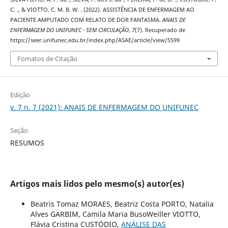
C. ., & VIOTTO, C. M. B. W. . (2022). ASSISTÊNCIA DE ENFERMAGEM AO
PACIENTE AMPUTADO COM RELATO DE DOR FANTASMA.
ANAIS DE
ENFERMAGEM DO UNIFUNEC - SEM CIRCULAÇÃO
,
7
(7). Recuperado de
https://seer.unifunec.edu.br/index.php/ASAE/article/view/5599
Fomatos de Citação
Edição
v. 7 n. 7 (2021): ANAIS DE ENFERMAGEM DO UNIFUNEC
Seção
RESUMOS
Artigos mais lidos pelo mesmo(s) autor(es)
Beatris Tomaz MORAES, Beatriz Costa PORTO, Natalia
Alves GARBIM, Camila Maria BusoWeiller VIOTTO,
Flávia Cristina CUSTÓDIO,
ANÁLISE DAS