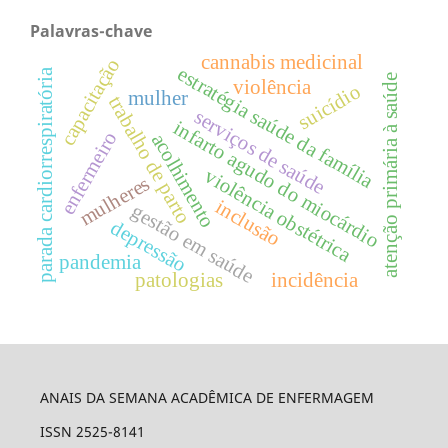
Palavras-chave
cannabis medicinal
capacitação
estratégia saúde da família
parada cardiorrespiratória
atenção primária à saúde
violência
suicídio
mulher
trabalho de parto
serviços de saúde
infarto agudo do miocárdio
enfermeiro
acolhimento
violência obstétrica
mulheres
inclusão
gestão em saúde
depressão
pandemia
patologias
incidência
ANAIS DA SEMANA ACADÊMICA DE ENFERMAGEM
ISSN 2525-8141