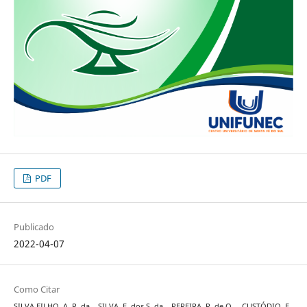
PDF
Publicado
2022-04-07
Como Citar
SILVA FILHO, A. P. da ., SILVA, F. dos S. da ., PEREIRA, P. de O. ., CUSTÓDIO, F.