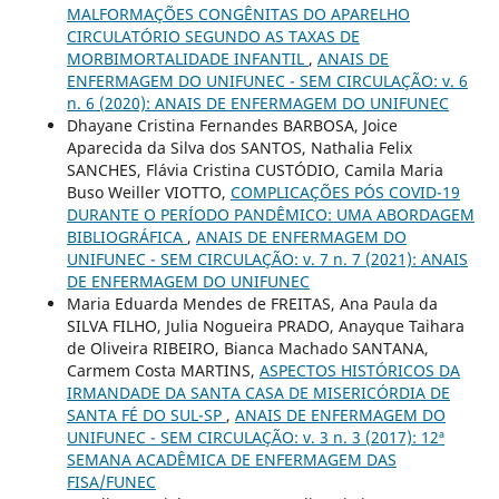
MALFORMAÇÕES CONGÊNITAS DO APARELHO
CIRCULATÓRIO SEGUNDO AS TAXAS DE
MORBIMORTALIDADE INFANTIL
,
ANAIS DE
ENFERMAGEM DO UNIFUNEC - SEM CIRCULAÇÃO: v. 6
n. 6 (2020): ANAIS DE ENFERMAGEM DO UNIFUNEC
Dhayane Cristina Fernandes BARBOSA, Joice
Aparecida da Silva dos SANTOS, Nathalia Felix
SANCHES, Flávia Cristina CUSTÓDIO, Camila Maria
Buso Weiller VIOTTO,
COMPLICAÇÕES PÓS COVID-19
DURANTE O PERÍODO PANDÊMICO: UMA ABORDAGEM
BIBLIOGRÁFICA
,
ANAIS DE ENFERMAGEM DO
UNIFUNEC - SEM CIRCULAÇÃO: v. 7 n. 7 (2021): ANAIS
DE ENFERMAGEM DO UNIFUNEC
Maria Eduarda Mendes de FREITAS, Ana Paula da
SILVA FILHO, Julia Nogueira PRADO, Anayque Taihara
de Oliveira RIBEIRO, Bianca Machado SANTANA,
Carmem Costa MARTINS,
ASPECTOS HISTÓRICOS DA
IRMANDADE DA SANTA CASA DE MISERICÓRDIA DE
SANTA FÉ DO SUL-SP
,
ANAIS DE ENFERMAGEM DO
UNIFUNEC - SEM CIRCULAÇÃO: v. 3 n. 3 (2017): 12ª
SEMANA ACADÊMICA DE ENFERMAGEM DAS
FISA/FUNEC