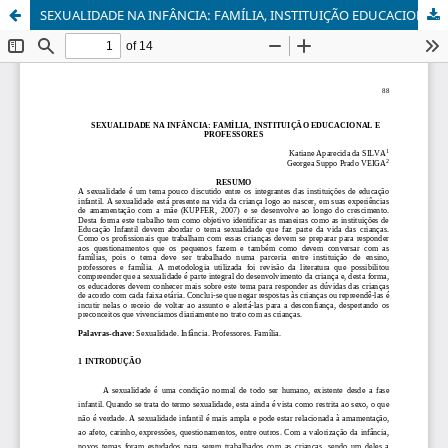
SEXUALIDADE NA INFÂNCIA: FAMÍLIA, INSTITUIÇÃO EDUCACIONAL E PROFESSORES