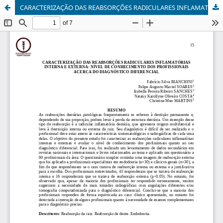
CARACTERIZAÇÃO DAS REABSORÇÕES RADICULARES INFLAMATÓRIAS INTERNA E EXTERNA: NÍVEL DE CONHECIMENTO DOS PROFISSIONAIS ACERCA DO DIAGNÓSTICO DIFERENCIAL