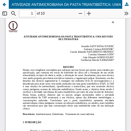
ATIVIDADE ANTIMICROBIANA DA PASTA TRIANTIBIÓTICA: UMA REVISÃO DE LITERATURA