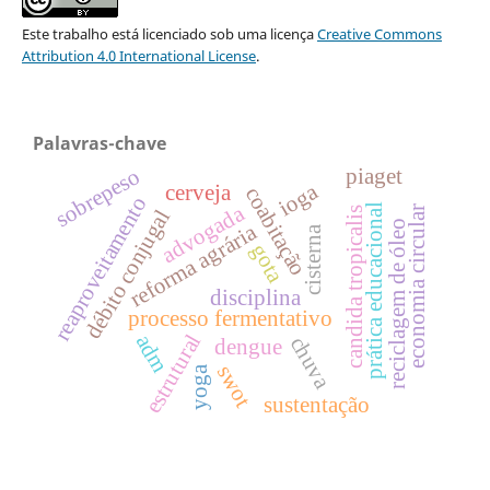
Este trabalho está licenciado sob uma licença
Creative Commons
Attribution 4.0 International License
.
Palavras-chave
sobrepeso
piaget
ioga
cerveja
coabitação
reaproveitamento
advogada
prática educacional
economia circular
candida tropicalis
débito conjugal
reciclagem de óleo
reforma agrária
cisterna
gota
disciplina
processo fermentativo
estrutural
adm
chuva
dengue
swot
yoga
sustentação