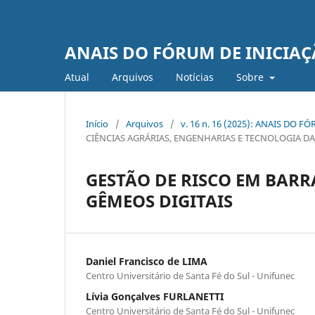
ANAIS DO FÓRUM DE INICIAÇ
Atual
Arquivos
Notí­cias
Sobre
Início
/
Arquivos
/
v. 16 n. 16 (2025): ANAIS DO
CIÊNCIAS AGRÁRIAS, ENGENHARIAS E TECNOLOGIA 
GESTÃO DE RISCO EM BARR
GÊMEOS DIGITAIS
Daniel Francisco de LIMA
Centro Universitário de Santa Fé do Sul - Unifunec
Lívia Gonçalves FURLANETTI
Centro Universitário de Santa Fé do Sul - Unifunec