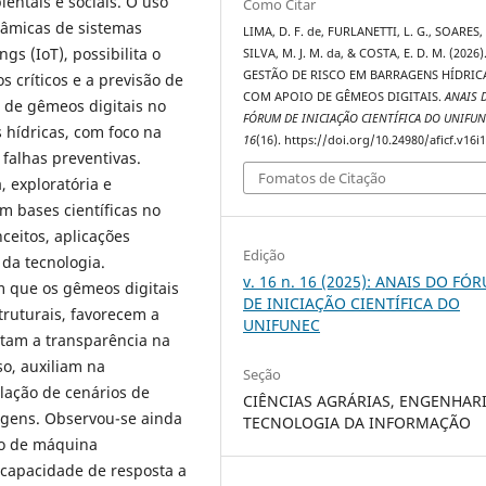
entais e sociais. O uso
Como Citar
inâmicas de sistemas
LIMA, D. F. de, FURLANETTI, L. G., SOARES, Y
gs (IoT), possibilita o
SILVA, M. J. M. da, & COSTA, E. D. M. (2026)
GESTÃO DE RISCO EM BARRAGENS HÍDRIC
 críticos e a previsão de
COM APOIO DE GÊMEOS DIGITAIS.
ANAIS 
 de gêmeos digitais no
FÓRUM DE INICIAÇÃO CIENTÍFICA DO UNIFU
 hídricas, com foco na
16
(16). https://doi.org/10.24980/aficf.v16i
falhas preventivas.
Fomatos de Citação
, exploratória e
em bases científicas no
ceitos, aplicações
Edição
 da tecnologia.
v. 16 n. 16 (2025): ANAIS DO FÓ
 que os gêmeos digitais
DE INICIAÇÃO CIENTÍFICA DO
truturais, favorecem a
UNIFUNEC
tam a transparência na
o, auxiliam na
Seção
lação de cenários de
CIÊNCIAS AGRÁRIAS, ENGENHARI
ragens. Observou-se ainda
TECNOLOGIA DA INFORMAÇÃO
do de máquina
 capacidade de resposta a