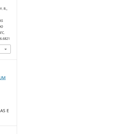
. R.,
.
AS
DO
NEC
,
16.6821
RUM
AS E