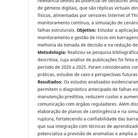
relevância devido ao potencial de desastres ambi
de gêmeos digitais, que são réplicas virtuais d
físicos, alimentadas por sensores Internet of Thin
monitoramento contínuo, a simulação de cenários
falhas estruturais.
Objetivo:
Estudar a aplicação
monitoramento e gestão de riscos em barragens
melhoria da tomada de decisão e na redução de 
Metodologia:
Realizou-se pesquisa bibliográfica
descritiva, cuja análise de publicações foi feita 
período de 2020 a 2025. Foram considerados con
práticas, estudos de caso e perspectivas futuras
Resultados:
Os estudos analisados evidenciaram
permitem o diagnóstico antecipado de falhas es
manutenção preditiva, reduzem custos e aumen
comunicação com órgãos reguladores. Além diss
elaboração de planos de contingência e na simu
ruptura, fortalecendo a confiabilidade das bar
que sua integração com técnicas de aprendiza
potencializa a previsão de anomalias e amplia a