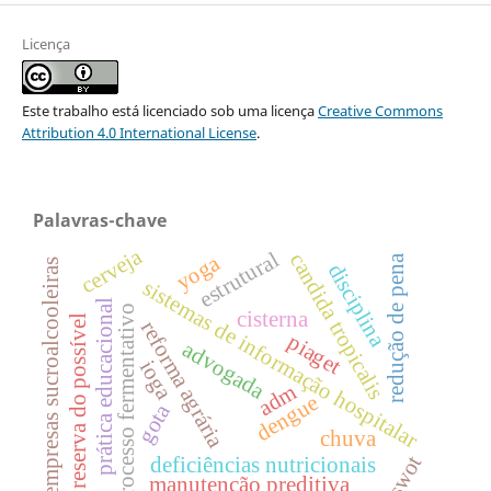
Licença
Este trabalho está licenciado sob uma licença
Creative Commons
Attribution 4.0 International License
.
Palavras-chave
cerveja
estrutural
candida tropicalis
yoga
redução de pena
empresas sucroalcooleiras
disciplina
sistemas de informação hospitalar
prática educacional
processo fermentativo
cisterna
reserva do possível
reforma agrária
piaget
advogada
ioga
adm
dengue
gota
chuva
swot
deficiências nutricionais
manutenção preditiva