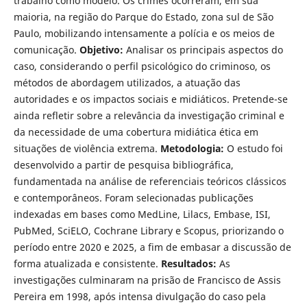
trabalho como modelo. Os crimes ocorreram, em sua
maioria, na região do Parque do Estado, zona sul de São
Paulo, mobilizando intensamente a polícia e os meios de
comunicação.
Objetivo:
Analisar os principais aspectos do
caso, considerando o perfil psicológico do criminoso, os
métodos de abordagem utilizados, a atuação das
autoridades e os impactos sociais e midiáticos. Pretende-se
ainda refletir sobre a relevância da investigação criminal e
da necessidade de uma cobertura midiática ética em
situações de violência extrema.
Metodologia:
O estudo foi
desenvolvido a partir de pesquisa bibliográfica,
fundamentada na análise de referenciais teóricos clássicos
e contemporâneos. Foram selecionadas publicações
indexadas em bases como MedLine, Lilacs, Embase, ISI,
PubMed, SciELO, Cochrane Library e Scopus, priorizando o
período entre 2020 e 2025, a fim de embasar a discussão de
forma atualizada e consistente.
Resultados:
As
investigações culminaram na prisão de Francisco de Assis
Pereira em 1998, após intensa divulgação do caso pela