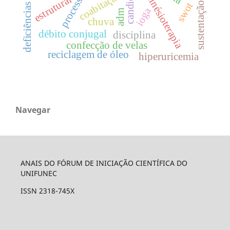
criocinésioterapia
coabitação
estrutural
sustentação
swot
ioga
adm
chuva
débito conjugal
disciplina
confecção de velas
reciclagem de óleo
hiperuricemia
Navegar
ANAIS DO FÓRUM DE INICIAÇÃO CIENTÍFICA DO
UNIFUNEC
ISSN 2318-745X