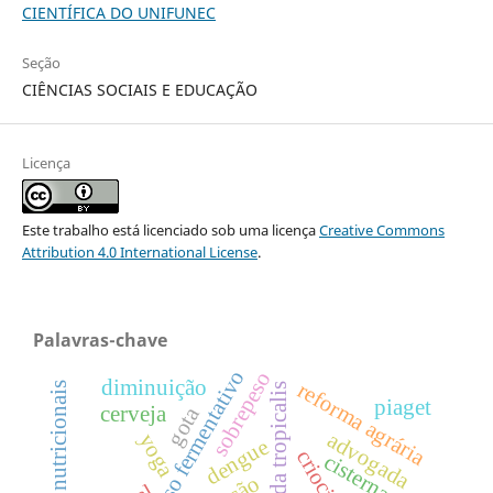
CIENTÍFICA DO UNIFUNEC
Seção
CIÊNCIAS SOCIAIS E EDUCAÇÃO
Licença
Este trabalho está licenciado sob uma licença
Creative Commons
Attribution 4.0 International License
.
Palavras-chave
processo fermentativo
sobrepeso
diminuição
reforma agrária
deficiências nutricionais
candida tropicalis
piaget
gota
cerveja
advogada
yoga
dengue
cisterna