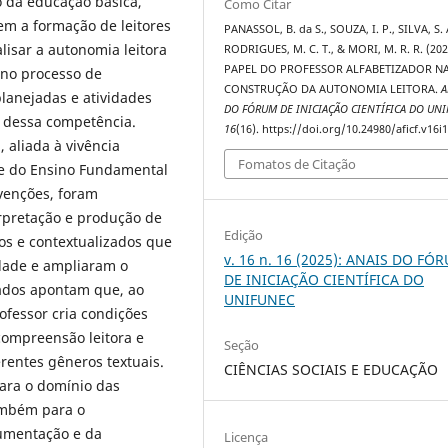
o da educação básica,
Como Citar
m a formação de leitores
PANASSOL, B. da S., SOUZA, I. P., SILVA, S. 
lisar a autonomia leitora
RODRIGUES, M. C. T., & MORI, M. R. R. (202
PAPEL DO PROFESSOR ALFABETIZADOR N
 no processo de
CONSTRUÇÃO DA AUTONOMIA LEITORA.
A
lanejadas e atividades
DO FÓRUM DE INICIAÇÃO CIENTÍFICA DO UN
o dessa competência.
16
(16). https://doi.org/10.24980/aficf.v16i
, aliada à vivência
Fomatos de Citação
ie do Ensino Fundamental
rvenções, foram
erpretação e produção de
Edição
dos e contextualizados que
v. 16 n. 16 (2025): ANAIS DO FÓ
idade e ampliaram o
DE INICIAÇÃO CIENTÍFICA DO
ados apontam que, ao
UNIFUNEC
ofessor cria condições
compreensão leitora e
Seção
rentes gêneros textuais.
CIÊNCIAS SOCIAIS E EDUCAÇÃO
ara o domínio das
também para o
gumentação e da
Licença