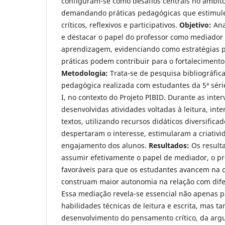
configuram-se como desafios centrais no âmbit
demandando práticas pedagógicas que estimule
críticos, reflexivos e participativos.
Objetivo:
Ana
e destacar o papel do professor como mediador
aprendizagem, evidenciando como estratégias p
práticas podem contribuir para o fortaleciment
Metodologia:
Trata-se de pesquisa bibliográfica
pedagógica realizada com estudantes da 5ª sér
I, no contexto do Projeto PIBID. Durante as inte
desenvolvidas atividades voltadas à leitura, int
textos, utilizando recursos didáticos diversifica
despertaram o interesse, estimularam a criativ
engajamento dos alunos.
Resultados:
Os result
assumir efetivamente o papel de mediador, o pr
favoráveis para que os estudantes avancem na 
construam maior autonomia na relação com dife
Essa mediação revela-se essencial não apenas p
habilidades técnicas de leitura e escrita, mas 
desenvolvimento do pensamento crítico, da ar