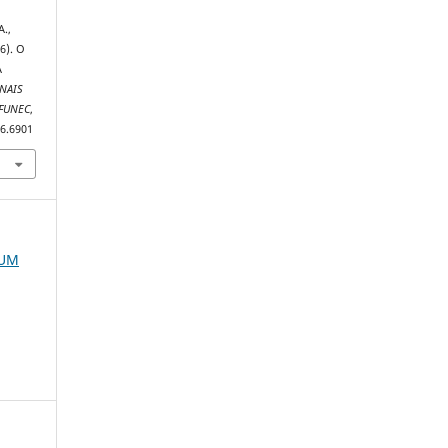
A.,
6). O
A
NAIS
IFUNEC
,
16.6901
RUM