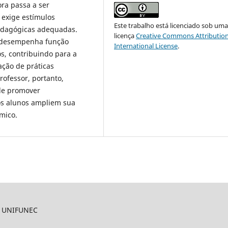
ora passa a ser
exige estímulos
Este trabalho está licenciado sob um
edagógicas adequadas.
licença
Creative Commons Attribution
 desempenha função
International License
.
s, contribuindo para a
ção de práticas
rofessor, portanto,
de promover
 os alunos ampliem sua
êmico.
O UNIFUNEC