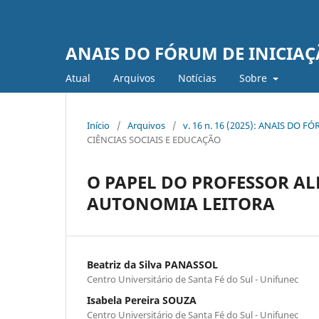
ANAIS DO FÓRUM DE INICIAÇ
Atual
Arquivos
Notí­cias
Sobre
Início
/
Arquivos
/
v. 16 n. 16 (2025): ANAIS DO
CIÊNCIAS SOCIAIS E EDUCAÇÃO
O PAPEL DO PROFESSOR A
AUTONOMIA LEITORA
Beatriz da Silva PANASSOL
Centro Universitário de Santa Fé do Sul - Unifunec
Isabela Pereira SOUZA
Centro Universitário de Santa Fé do Sul - Unifunec