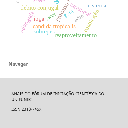
estrutural
cisterna
débito conjugal
gota
coabitação
advogada
swot
adm
ioga
candida tropicalis
sobrepeso
reaproveitamento
Navegar
ANAIS DO FÓRUM DE INICIAÇÃO CIENTÍFICA DO
UNIFUNEC
ISSN 2318-745X