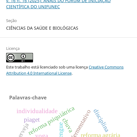
v. 16 n. 16 (2025): ANAIS DO FÓRUM DE INICIAÇÃO
CIENTÍFICA DO UNIFUNEC
Seção
CIÊNCIAS DA SAÚDE E BIOLÓGICAS
Licença
Este trabalho está licenciado sob uma licença
Creative Commons
Attribution 4.0 International License
.
Palavras-chave
reforma psiquiátrica
individualidade
disciplina
processo fermentativo
piaget
chuva
cerveja
dengue
reforma agrária
yoga