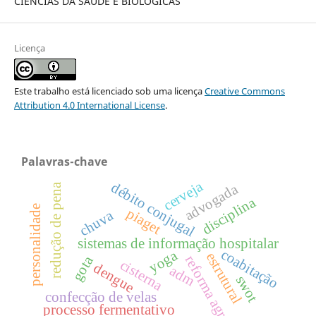
CIÊNCIAS DA SAÚDE E BIOLÓGICAS
Licença
Este trabalho está licenciado sob uma licença
Creative Commons
Attribution 4.0 International License
.
Palavras-chave
cerveja
débito conjugal
advogada
redução de pena
disciplina
personalidade
piaget
chuva
sistemas de informação hospitalar
coabitação
yoga
estrutural
reforma agrária
gota
cisterna
dengue
adm
swot
confecção de velas
processo fermentativo