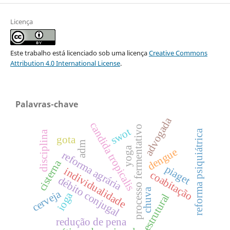
Licença
Este trabalho está licenciado sob uma licença
Creative Commons
Attribution 4.0 International License
.
Palavras-chave
advogada
candida tropicalis
processo fermentativo
swot
reforma psiquiátrica
disciplina
gota
adm
yoga
dengue
reforma agrária
cisterna
piaget
individualidade
coabitação
débito conjugal
chuva
cerveja
ioga
estrutural
redução de pena