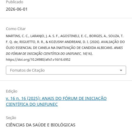
Publicado
2026-06-01
Como Citar
MARTINS, C. C., LARANJO, J. A. S. F., AGOSTINELI, E. C., BORGES, A., SOUZA, T.
F. Q. de, RIGUETTO, R. R., & KOZUSNY-ANDREANI, D. I. (2026). AVALIAÇÃO DO
ÓLEO ESSENCIAL DE CANELA NA INATIVAÇÃO DE CANDIDA ALBICANS.
ANAIS
DO FÓRUM DE INICIAÇÃO CIENTÍFICA DO UNIFUNEC
,
16
(16).
https://doi.org/10.24980/aficf.v16i16.6952
Fomatos de Citação
Edição
v. 16 n. 16 (2025): ANAIS DO FÓRUM DE INICIAÇÃO
CIENTÍFICA DO UNIFUNEC
Seção
CIÊNCIAS DA SAÚDE E BIOLÓGICAS