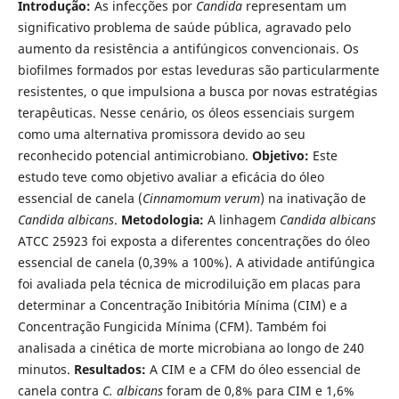
Introdução:
As infecções por
Candida
representam um
significativo problema de saúde pública, agravado pelo
aumento da resistência a antifúngicos convencionais. Os
biofilmes formados por estas leveduras são particularmente
resistentes, o que impulsiona a busca por novas estratégias
terapêuticas. Nesse cenário, os óleos essenciais surgem
como uma alternativa promissora devido ao seu
reconhecido potencial antimicrobiano.
Objetivo:
Este
estudo teve como objetivo avaliar a eficácia do óleo
essencial de canela (
Cinnamomum verum
) na inativação de
Candida albicans
.
Metodologia:
A linhagem
Candida albicans
ATCC 25923 foi exposta a diferentes concentrações do óleo
essencial de canela (0,39% a 100%). A atividade antifúngica
foi avaliada pela técnica de microdiluição em placas para
determinar a Concentração Inibitória Mínima (CIM) e a
Concentração Fungicida Mínima (CFM). Também foi
analisada a cinética de morte microbiana ao longo de 240
minutos.
Resultados:
A CIM e a CFM do óleo essencial de
canela contra
C. albicans
foram de 0,8% para CIM e 1,6%