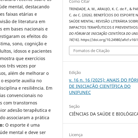
Como Citar
saúde mental, destacando
TRINDADE, A. M., ARAUJO, K. C. de F., & PA
s faixas etárias e
C. de C. (2026). BENEFÍCIOS DO ESPORTE 
visão de literatura em
SAÚDE MENTAL: REVISÃO LITERÁRIA SOBR
IMPACTOS TERAPÊUTICOS E PREVENTIVOS
is em bases nacionais e
DO FÓRUM DE INICIAÇÃO CIENTÍFICA DO UN
estigaram os efeitos do
16
(16). https://doi.org/10.24980/aficf.v16i
stima, sono, cognição e
Fomatos de Citação
ultos, idosos e pacientes
 mostra que exercícios
os três vezes por
Edição
os, além de melhorar o
v. 16 n. 16 (2025): ANAIS DO FÓ
o esporte auxilia no
DE INICIAÇÃO CIENTÍFICA DO
ciplina e resiliência. Em
UNIFUNEC
ias convencionais no
s com transtornos
Seção
or adesão terapêutica e
CIÊNCIAS DA SAÚDE E BIOLÓGIC
ndo associaram a prática
o:
O esporte é uma
úde mental e deve ser
Licença