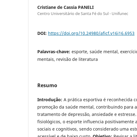
Cristiane de Cassia PANELI
Centro Universitário de Santa Fé do Sul - Unifunec
DOI:
https://doi.org/10.24980/aficf.v16i16.6953
Palavras-chave:
esporte, saúde mental, exercício
mentais, revisão de literatura
Resumo
Introdução:
A prática esportiva é reconhecida c
promoção da saúde mental, contribuindo para a
tratamento de depressão, ansiedade e estresse.
fisiológicos, o esporte influencia positivamente
sociais e cognitivos, sendo considerado uma est
acessível e de baixo custo.
Objetivo:
Revisar a li