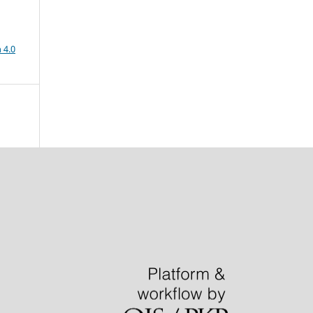
a
 4.0