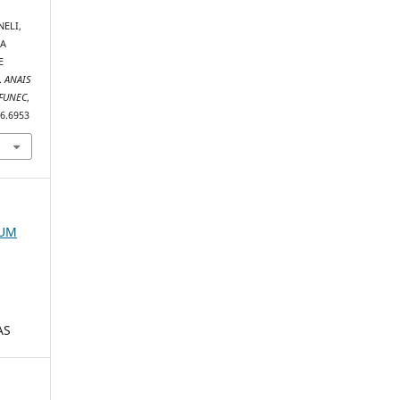
NELI,
NA
E
.
ANAIS
IFUNEC
,
16.6953
RUM
AS