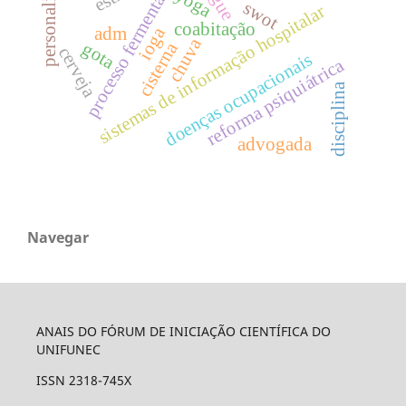
personalidade
processo fermentativo
yoga
swot
sistemas de informação hospitalar
coabitação
ioga
adm
chuva
cisterna
gota
cerveja
doenças ocupacionais
reforma psiquiátrica
disciplina
advogada
Navegar
ANAIS DO FÓRUM DE INICIAÇÃO CIENTÍFICA DO
UNIFUNEC
ISSN 2318-745X