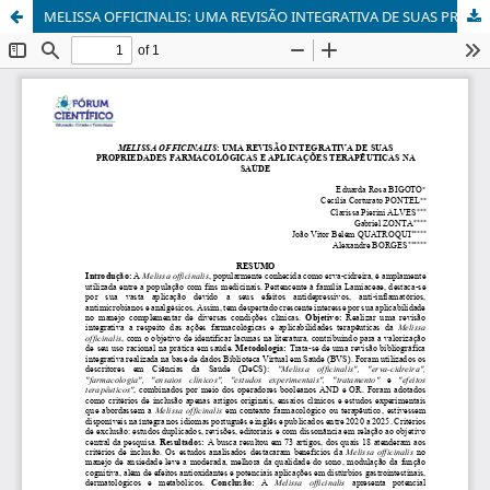
MELISSA OFFICINALIS: UMA REVISÃO INTEGRATIVA DE SUAS PROPRIEDADES FARMACOLÓGICAS E APLICAÇÕES TERAPÊUTICAS NA SAÚDE