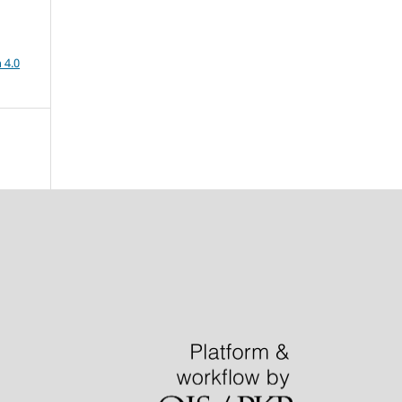
a
 4.0