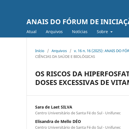
ANAIS DO FÓRUM DE INICIAÇ
Atual
Arquivos
Notí­cias
Sobre
Início
/
Arquivos
/
v. 16 n. 16 (2025): ANAIS DO
CIÊNCIAS DA SAÚDE E BIOLÓGICAS
OS RISCOS DA HIPERFOSFA
DOSES EXCESSIVAS DE VIT
Sara de Laet SILVA
Centro Universitário de Santa Fé do Sul - Unifunec
Elisandra de Mello DÉO
Centro Universitário de Santa Fé do Sul - Unifunec