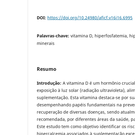
DOI:
https://doi.org/10.24980/aficf.v16i16.6995
Palavras-chave:
vitamina D, hiperfosfatemia, hi
minerais
Resumo
Introdução:
A vitamina D é um hormônio crucial
exposição à luz solar (radiação ultravioleta), al
suplementação. Esta vitamina destaca-se por su
desempenhando papéis fundamentais na preven
recuperação de diversas doenças, sendo atualm
recomendada, por diferentes áreas da saúde, p
Este estudo tem como objetivo identificar os ris
hipercalcemia associados à suplementação exce