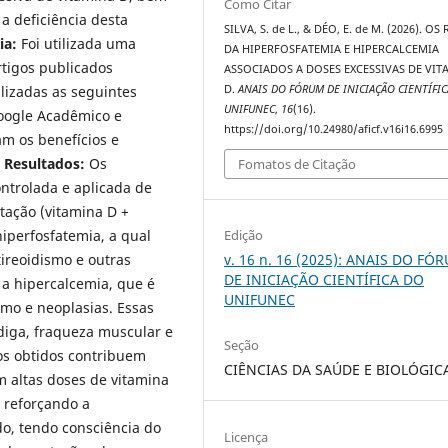
Como Citar
a deficiência desta
SILVA, S. de L., & DÉO, E. de M. (2026). OS
ia:
Foi utilizada uma
DA HIPERFOSFATEMIA E HIPERCALCEMIA
rtigos publicados
ASSOCIADOS A DOSES EXCESSIVAS DE VIT
lizadas as seguintes
D.
ANAIS DO FÓRUM DE INICIAÇÃO CIENTÍFI
UNIFUNEC
,
16
(16).
Google Acadêmico e
https://doi.org/10.24980/aficf.v16i16.6995
am os benefícios e
.
Resultados:
Os
Fomatos de Citação
trolada e aplicada de
tação (vitamina D +
iperfosfatemia, a qual
Edição
ireoidismo e outras
v. 16 n. 16 (2025): ANAIS DO FÓ
DE INICIAÇÃO CIENTÍFICA DO
 a hipercalcemia, que é
UNIFUNEC
mo e neoplasias. Essas
diga, fraqueza muscular e
Seção
s obtidos contribuem
CIÊNCIAS DA SAÚDE E BIOLÓGIC
 altas doses de vitamina
, reforçando a
do, tendo consciência do
Licença