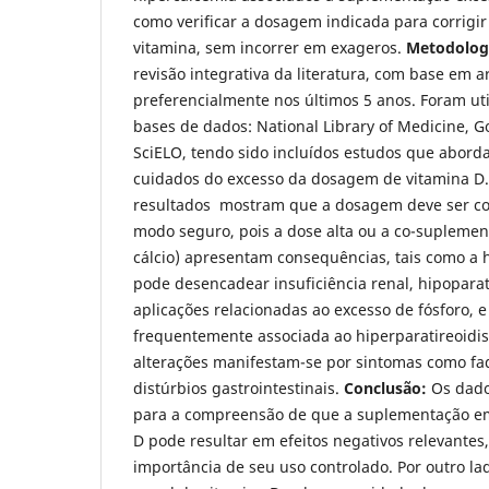
como verificar a dosagem indicada para corrigir 
vitamina, sem incorrer em exageros.
Metodolog
revisão integrativa da literatura, com base em a
preferencialmente nos últimos 5 anos. Foram uti
bases de dados: National Library of Medicine, 
SciELO, tendo sido incluídos estudos que abord
cuidados do excesso da dosagem de vitamina D
resultados mostram que a dosagem deve ser con
modo seguro, pois a dose alta ou a co-suplemen
cálcio) apresentam consequências, tais como a h
pode desencadear insuficiência renal, hipoparat
aplicações relacionadas ao excesso de fósforo, e
frequentemente associada ao hiperparatireoidis
alterações manifestam-se por sintomas como fa
distúrbios gastrointestinais.
Conclusão:
Os dado
para a compreensão de que a suplementação em
D pode resultar em efeitos negativos relevantes
importância de seu uso controlado. Por outro la