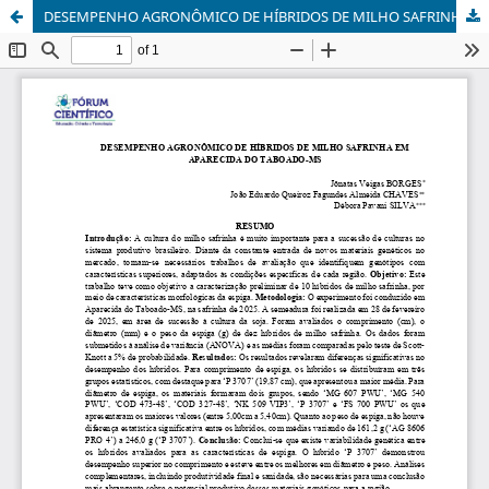
DESEMPENHO AGRONÔMICO DE HÍBRIDOS DE MILHO SAFRINHA EM APARECIDA DO TABOADO-MS