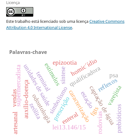
Licença
Este trabalho está licenciado sob uma licença
Creative Commons
Attribution 4.0 International License
.
Palavras-chave
homic´ídio
epizootia
estímulos
unidades de saúde
supermercadista
qualificadora
síntese
terminal
psa
reflexos
auxílio-doença
varejista
captação de água
simbolismo
caracterização
vendas
estação
odontologia
prescrição
zeólita
prebióticos
fgts
enteral
rodovias
artesanal
lei13.146/15