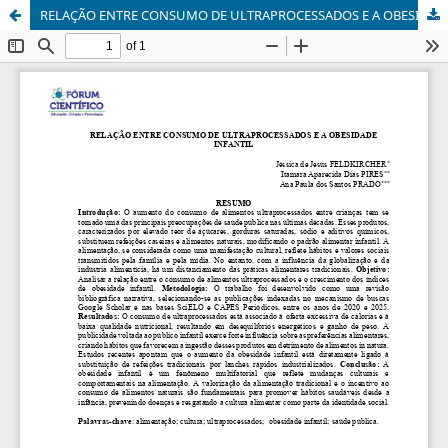
RELAÇÃO ENTRE CONSUMO DE ULTRAPROCESSADOS E A OBESIDADE INFANTIL