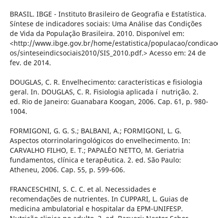
BRASIL. IBGE - Instituto Brasileiro de Geografia e Estatí­stica.
Sí­ntese de indicadores sociais: Uma Análise das Condições
de Vida da População Brasileira. 2010. Disponí­vel em:
<http://www.ibge.gov.br/home/estatistica/populacao/condica
os/sinteseindicsociais2010/SIS_2010.pdf.> Acesso em: 24 de
fev. de 2014.
DOUGLAS, C. R. Envelhecimento: caracterí­sticas e fisiologia
geral. In. DOUGLAS, C. R. Fisiologia aplicada í nutrição. 2.
ed. Rio de Janeiro: Guanabara Koogan, 2006. Cap. 61, p. 980-
1004.
FORMIGONI, G. G. S.; BALBANI, A.; FORMIGONI, L. G.
Aspectos otorrinolaringológicos do envelhecimento. In:
CARVALHO FILHO, E. T.; PAPALÉO NETTO, M. Geriatria
fundamentos, clí­nica e terapêutica. 2. ed. São Paulo:
Atheneu, 2006. Cap. 55, p. 599-606.
FRANCESCHINI, S. C. C. et al. Necessidades e
recomendações de nutrientes. In CUPPARI, L. Guias de
medicina ambulatorial e hospitalar da EPM-UNIFESP.