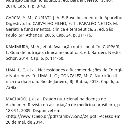
Nutrição clinica no adulto. 3. ed. Barueri: Nestor Schor,
2014. Cap. 1, p. 3-43.
GARCIA, Y. M.; CURIATI, J. A. E. Envelhecimento do Aparelho
Digestivo. In: CARVALHO FILHO, E. T.; PAPALÉO NETTO, M.
Geriatria fundamentos, clí­nica e terapêutica. 2. ed. São
Paulo, SP: Atheneu, 2006. Cap. 24, p. 311-16.
KAMIMURA, M. A., et al. Avaliação nutricional. In: CUPPARI,
L. Guia de nutrição: clí­nica no adulto. 3. ed. Barueri: Nestor
Schor, 2014. Cap. 6, p. 111-50.
LIMA, L. C. et al. Necessidades e Recomendações de Energia
e Nutrientes. In LIMA, L. C.; GONZALEZ, M. C. Nutrição clí­
nica no dia a dia. Rio de Janeiro, RJ: Rubio, 2013. Cap. 6, p.
73-82.
MACHADO, J. et al. Estado nutricional na doença de
Alzheimer. Revista da associação de medicina brasileira, p.
188-91, 2009. Disponí­vel em:
<http://www.scielo.br/pdf/ramb/v55n2/24.pdf.>Acesso em:
20 de mai. de 2014.