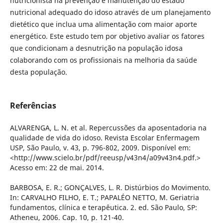
nutricionista na prevenção e manutenção do estado
nutricional adequado do idoso através de um planejamento
dietético que inclua uma alimentação com maior aporte
energético. Este estudo tem por objetivo avaliar os fatores
que condicionam a desnutrição na população idosa
colaborando com os profissionais na melhoria da saúde
desta população.
Referências
ALVARENGA, L. N. et al. Repercussões da aposentadoria na
qualidade de vida do idoso. Revista Escolar Enfermagem
USP, São Paulo, v. 43, p. 796-802, 2009. Disponí­vel em:
<http://www.scielo.br/pdf/reeusp/v43n4/a09v43n4.pdf.>
Acesso em: 22 de mai. 2014.
BARBOSA, E. R.; GONÇALVES, L. R. Distúrbios do Movimento.
In: CARVALHO FILHO, E. T.; PAPALÉO NETTO, M. Geriatria
fundamentos, clí­nica e terapêutica. 2. ed. São Paulo, SP:
Atheneu, 2006. Cap. 10, p. 121-40.