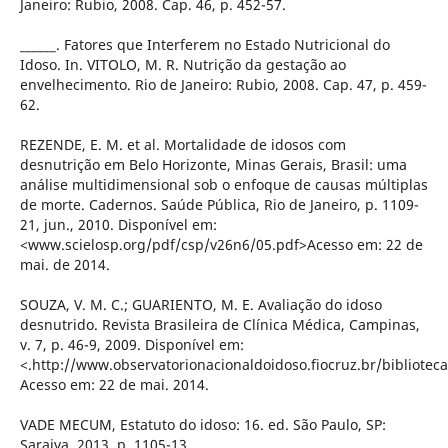
Janeiro: Rubio, 2008. Cap. 46, p. 452-57.
______. Fatores que Interferem no Estado Nutricional do
Idoso. In. VITOLO, M. R. Nutrição da gestação ao
envelhecimento. Rio de Janeiro: Rubio, 2008. Cap. 47, p. 459-
62.
REZENDE, E. M. et al. Mortalidade de idosos com
desnutrição em Belo Horizonte, Minas Gerais, Brasil: uma
análise multidimensional sob o enfoque de causas múltiplas
de morte. Cadernos. Saúde Pública, Rio de Janeiro, p. 1109-
21, jun., 2010. Disponí­vel em:
<www.scielosp.org/pdf/csp/v26n6/05.pdf>Acesso em: 22 de
mai. de 2014.
SOUZA, V. M. C.; GUARIENTO, M. E. Avaliação do idoso
desnutrido. Revista Brasileira de Clí­nica Médica, Campinas,
v. 7, p. 46-9, 2009. Disponí­vel em:
<.http://www.observatorionacionaldoidoso.fiocruz.br/biblioteca
Acesso em: 22 de mai. 2014.
VADE MECUM, Estatuto do idoso: 16. ed. São Paulo, SP:
Saraiva, 2013, p. 1105-13.