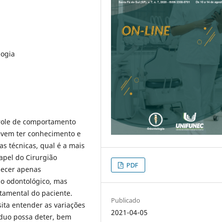
logia
trole de comportamento
devem ter conhecimento e
s técnicas, qual é a mais
apel do Cirurgião
PDF
lecer apenas
io odontológico, mas
tamental do paciente.
Publicado
sita entender as variações
2021-04-05
íduo possa deter, bem