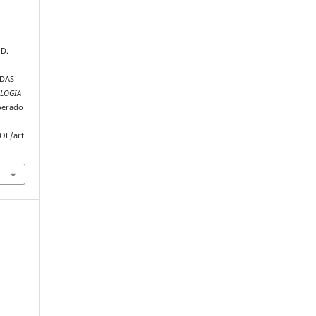
 D.
DAS
LOGIA
perado
JOF/art