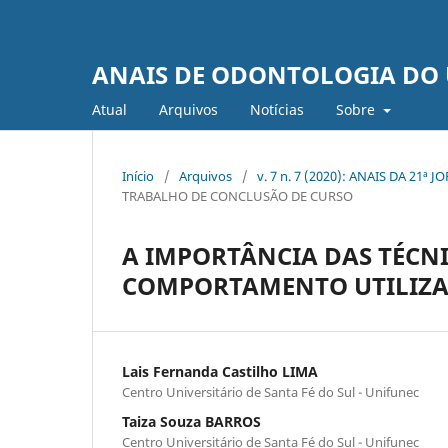
ANAIS DE ODONTOLOGIA DO 
Atual
Arquivos
Notí­cias
Sobre
Início
/
Arquivos
/
v. 7 n. 7 (2020): ANAIS DA 2
TRABALHO DE CONCLUSÃO DE CURSO
A IMPORTÂNCIA DAS TÉCN
COMPORTAMENTO UTILIZA
Lais Fernanda Castilho LIMA
Centro Universitário de Santa Fé do Sul - Unifunec
Taiza Souza BARROS
Centro Universitário de Santa Fé do Sul - Unifunec