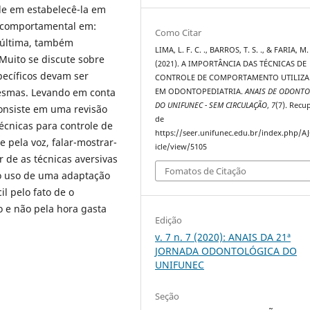
de em estabelecê-la em
o comportamental em:
Como Citar
a última, também
LIMA, L. F. C. ., BARROS, T. S. ., & FARIA, M.
 Muito se discute sobre
(2021). A IMPORTÂNCIA DAS TÉCNICAS DE
pecíficos devam ser
CONTROLE DE COMPORTAMENTO UTILIZA
mesmas. Levando em conta
EM ODONTOPEDIATRIA.
ANAIS DE ODONTO
DO UNIFUNEC - SEM CIRCULAÇÃO
,
7
(7). Recu
onsiste em uma revisão
de
técnicas para controle de
https://seer.unifunec.edu.br/index.php/A
 pela voz, falar-mostrar-
icle/view/5105
r de as técnicas aversivas
Fomatos de Citação
 o uso de uma adaptação
il pelo fato de o
o e não pela hora gasta
Edição
v. 7 n. 7 (2020): ANAIS DA 21ª
JORNADA ODONTOLÓGICA DO
UNIFUNEC
Seção