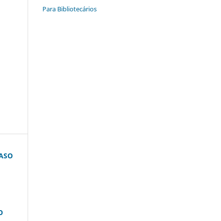
Para Bibliotecários
CASO
O