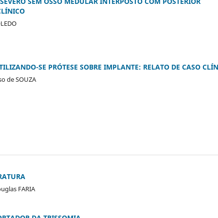
 SEVERO SEM OSSO MEDULAR INTERPOSTO COM POSTERIOR
CLÍNICO
TOLEDO
TILIZANDO-SE PRÓTESE SOBRE IMPLANTE: RELATO DE CASO CLÍ
oso de SOUZA
ERATURA
ouglas FARIA
ORTADOR DA TRISSOMIA