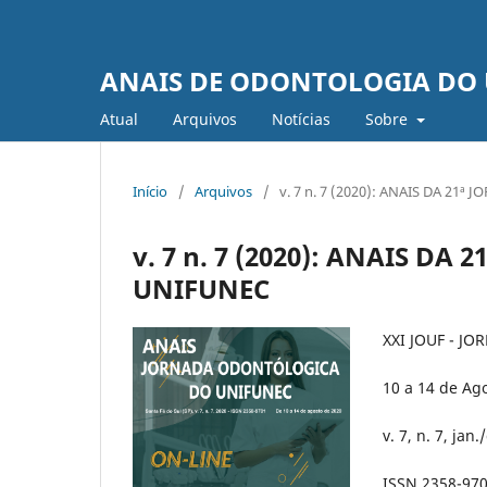
ANAIS DE ODONTOLOGIA DO 
Atual
Arquivos
Notí­cias
Sobre
Início
/
Arquivos
/
v. 7 n. 7 (2020): ANAIS DA 2
v. 7 n. 7 (2020): ANAIS 
UNIFUNEC
XXI JOUF - 
10 a 14 de Ag
v. 7, n. 7, jan
ISSN 2358-970