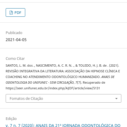
PDF
Publicado
2021-04-05
Como Citar
SANTOS, L. M. dos ., NASCIMENTO, A. C. R. N. ., & TOLEDO, H. J. B. de . (2021).
REVISÃO INTEGRATIVA DA LITERATURA: ASSOCIAÇÃO DA HIPNOSE CLÍNICA E
COACHING NO ATENDIMENTO ODONTOLÓGICO HUMANIZADO.
ANAIS DE
ODONTOLOGIA DO UNIFUNEC - SEM CIRCULAÇÃO
,
7
(7). Recuperado de
https://seer.unifunec.edu.br/index.php/AJOF/article/view/5131
Fomatos de Citação
Edição
v. 7 n. 7 (2020): ANAIS DA 21ª JORNADA ODONTOLÓGICA DO