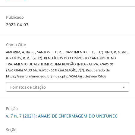
Publicado
2022-04-07
Como Citar
AMORIM, A. da S. ., SANTOS, L. F. R. ., NASCIMENTO, L. F. ., AQUINO, R. G. de .,
& RAMOS, R. R. . (2022). BENEFÍCIOS DO COMPOSTO CANABIDIOL NO
TRATAMENTO DE ALZHEIMER: UMA REVISÃO INTEGRATIVA.
ANAIS DE
ENFERMAGEM DO UNIFUNEC - SEM CIRCULAÇÃO
,
7
(7). Recuperado de
https://seer.unifunec.edu.br/index.php/ASAE/article/view/5603
Fomatos de Citação
Edição
v. 7 n. 7 (2021): ANAIS DE ENFERMAGEM DO UNIFUNEC
Seção