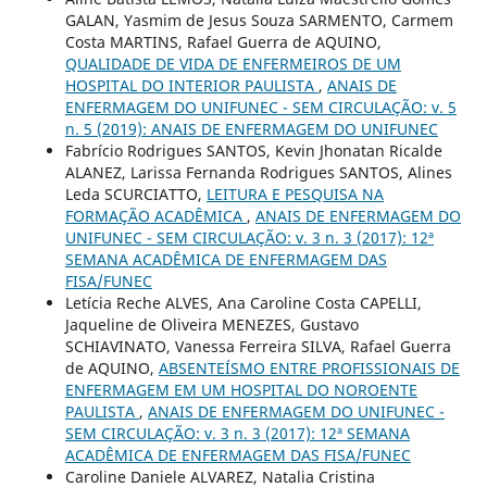
GALAN, Yasmim de Jesus Souza SARMENTO, Carmem
Costa MARTINS, Rafael Guerra de AQUINO,
QUALIDADE DE VIDA DE ENFERMEIROS DE UM
HOSPITAL DO INTERIOR PAULISTA
,
ANAIS DE
ENFERMAGEM DO UNIFUNEC - SEM CIRCULAÇÃO: v. 5
n. 5 (2019): ANAIS DE ENFERMAGEM DO UNIFUNEC
Fabrí­cio Rodrigues SANTOS, Kevin Jhonatan Ricalde
ALANEZ, Larissa Fernanda Rodrigues SANTOS, Alines
Leda SCURCIATTO,
LEITURA E PESQUISA NA
FORMAÇÃO ACADÊMICA
,
ANAIS DE ENFERMAGEM DO
UNIFUNEC - SEM CIRCULAÇÃO: v. 3 n. 3 (2017): 12ª
SEMANA ACADÊMICA DE ENFERMAGEM DAS
FISA/FUNEC
Letícia Reche ALVES, Ana Caroline Costa CAPELLI,
Jaqueline de Oliveira MENEZES, Gustavo
SCHIAVINATO, Vanessa Ferreira SILVA, Rafael Guerra
de AQUINO,
ABSENTEÍSMO ENTRE PROFISSIONAIS DE
ENFERMAGEM EM UM HOSPITAL DO NOROENTE
PAULISTA
,
ANAIS DE ENFERMAGEM DO UNIFUNEC -
SEM CIRCULAÇÃO: v. 3 n. 3 (2017): 12ª SEMANA
ACADÊMICA DE ENFERMAGEM DAS FISA/FUNEC
Caroline Daniele ALVAREZ, Natalia Cristina