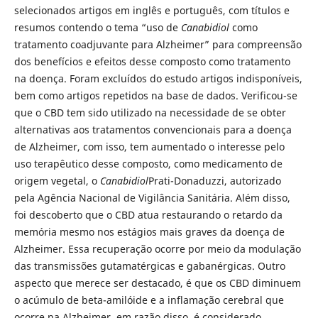
selecionados artigos em inglês e português, com títulos e
resumos contendo o tema “uso de
Canabidiol
como
tratamento coadjuvante para Alzheimer” para compreensão
dos benefícios e efeitos desse composto como tratamento
na doença. Foram excluídos do estudo artigos indisponíveis,
bem como artigos repetidos na base de dados. Verificou-se
que o CBD tem sido utilizado na necessidade de se obter
alternativas aos tratamentos convencionais para a doença
de Alzheimer, com isso, tem aumentado o interesse pelo
uso terapêutico desse composto, como medicamento de
origem vegetal, o
Canabidiol
Prati-Donaduzzi, autorizado
pela Agência Nacional de Vigilância Sanitária. Além disso,
foi descoberto que o CBD atua restaurando o retardo da
memória mesmo nos estágios mais graves da doença de
Alzheimer. Essa recuperação ocorre por meio da modulação
das transmissões gutamatérgicas e gabanérgicas. Outro
aspecto que merece ser destacado, é que os CBD diminuem
o acúmulo de beta-amilóide e a inflamação cerebral que
ocorre na Alzheimer, em razão disso, é considerado