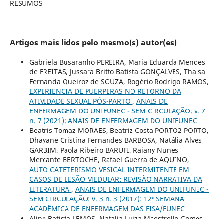
RESUMOS
Artigos mais lidos pelo mesmo(s) autor(es)
Gabriela Busaranho PEREIRA, Maria Eduarda Mendes
de FREITAS, Jussara Britto Batista GONÇALVES, Thaisa
Fernanda Queiroz de SOUZA, Rogério Rodrigo RAMOS,
EXPERIÊNCIA DE PUÉRPERAS NO RETORNO DA
ATIVIDADE SEXUAL PÓS-PARTO
,
ANAIS DE
ENFERMAGEM DO UNIFUNEC - SEM CIRCULAÇÃO: v. 7
n. 7 (2021): ANAIS DE ENFERMAGEM DO UNIFUNEC
Beatris Tomaz MORAES, Beatriz Costa PORTO2 PORTO,
Dhayane Cristina Fernandes BARBOSA, Natália Alves
GARBIM, Paola Ribeiro BARUFI, Raiany Nunes
Mercante BERTOCHE, Rafael Guerra de AQUINO,
AUTO CATETERISMO VESICAL INTERMITENTE EM
CASOS DE LESÃO MEDULAR: REVISÃO NARRATIVA DA
LITERATURA
,
ANAIS DE ENFERMAGEM DO UNIFUNEC -
SEM CIRCULAÇÃO: v. 3 n. 3 (2017): 12ª SEMANA
ACADÊMICA DE ENFERMAGEM DAS FISA/FUNEC
Aline Batista LEMOS, Natalia Luiza Maestrello Gomes