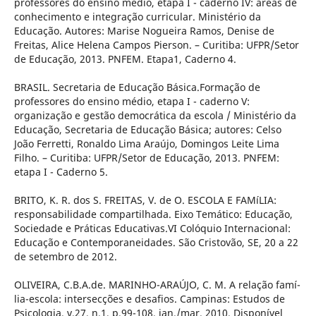
professores do ensino médio, etapa I - caderno IV: áreas de
conhecimento e integração curricular. Ministério da
Educação. Autores: Marise Nogueira Ramos, Denise de
Freitas, Alice Helena Campos Pierson. – Curitiba: UFPR/Setor
de Educação, 2013. PNFEM. Etapa1, Caderno 4.
BRASIL. Secretaria de Educação Básica.Formação de
professores do ensino médio, etapa I - caderno V:
organização e gestão democrática da escola / Ministério da
Educação, Secretaria de Educação Básica; autores: Celso
João Ferretti, Ronaldo Lima Araújo, Domingos Leite Lima
Filho. – Curitiba: UFPR/Setor de Educação, 2013. PNFEM:
etapa I - Caderno 5.
BRITO, K. R. dos S. FREITAS, V. de O. ESCOLA E FAMíLIA:
responsabilidade compartilhada. Eixo Temático: Educação,
Sociedade e Práticas Educativas.VI Colóquio Internacional:
Educação e Contemporaneidades. São Cristovão, SE, 20 a 22
de setembro de 2012.
OLIVEIRA, C.B.A.de. MARINHO-ARAÚJO, C. M. A relação famí­
lia-escola: intersecções e desafios. Campinas: Estudos de
Psicologia. v.27, n.1, p.99-108, jan./mar. 2010. Disponí­vel