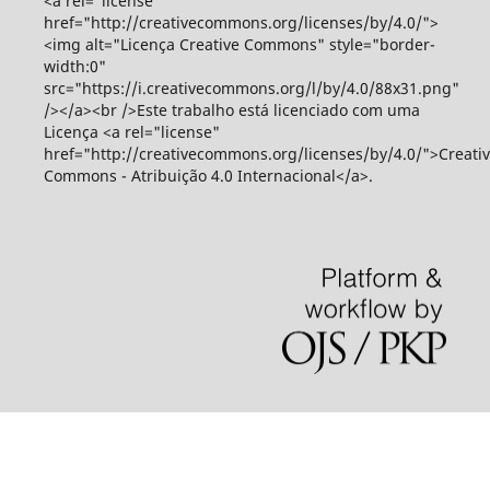
<a rel="license"
href="http://creativecommons.org/licenses/by/4.0/">
<img alt="Licença Creative Commons" style="border-
width:0"
src="https://i.creativecommons.org/l/by/4.0/88x31.png"
/></a><br />Este trabalho está licenciado com uma
Licença <a rel="license"
href="http://creativecommons.org/licenses/by/4.0/">Creati
Commons - Atribuição 4.0 Internacional</a>.