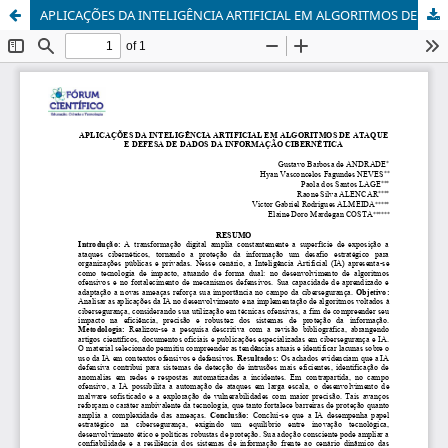
APLICAÇÕES DA INTELIGÊNCIA ARTIFICIAL EM ALGORITMOS DE ATAQUE E DEFESA DE DADOS DA INFORMAÇÃO CIBERNÉTICA