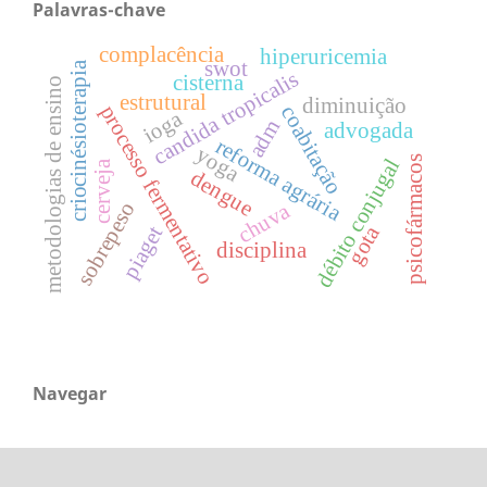
Palavras-chave
complacência
hiperuricemia
swot
criocinésioterapia
candida tropicalis
cisterna
metodologias de ensino
estrutural
diminuição
processo fermentativo
coabitação
ioga
adm
advogada
reforma agrária
yoga
psicofármacos
débito conjugal
cerveja
dengue
sobrepeso
chuva
gota
piaget
disciplina
Navegar