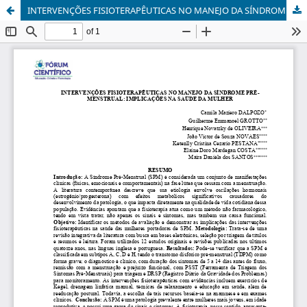
INTERVENÇÕES FISIOTERAPÊUTICAS NO MANEJO DA SÍNDROME PRÉ-MENSTRUAL: IMPLICAÇÕES NA SAÚDE DA MULHER