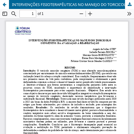
INTERVENÇÕES FISIOTERAPÊUTICAS NO MANEJO DO TORCICOLO CONGÊNITO: DA AVALIAÇÃO À REABILITAÇÃO