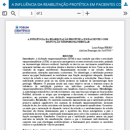
A INFLUÊNCIA DA REABILITAÇÃO PROTÉTICA EM PACIENTES COM DISFUNÇÃO TEMPOROMANDIBULAR