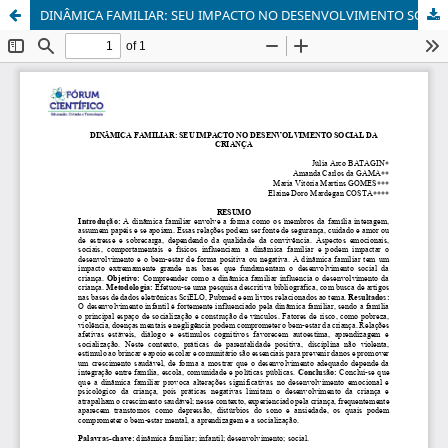
DINÂMICA FAMILIAR: SEU IMPACTO NO DESENVOLVIMENTO SOCIAL DA CRIANÇA