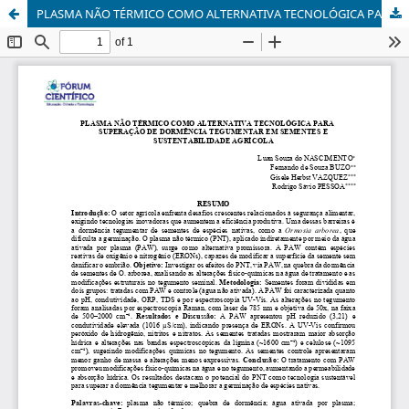
PLASMA NÃO TÉRMICO COMO ALTERNATIVA TECNOLÓGICA PARA SUPERAÇÃO DE DORMÊNCIA TEGUMENTAR EM SEMENTES E SUSTENTABILIDADE AGRÍCOLA