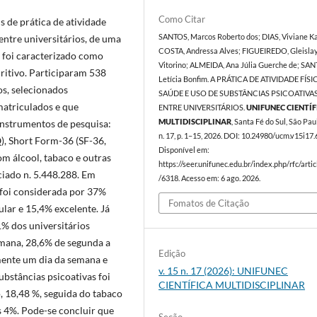
Como Citar
s de prática de atividade
entre universitários, de uma
SANTOS, Marcos Roberto dos; DIAS, Viviane K
COSTA, Andressa Alves; FIGUEIREDO, Gleisla
o foi caracterizado como
Vitorino; ALMEIDA, Ana Júlia Guerche de; SA
ritivo. Participaram 538
Letícia Bonfim. A PRÁTICA DE ATIVIDADE FÍSI
os, selecionados
SAÚDE E USO DE SUBSTÂNCIAS PSICOATIVA
matriculados e que
ENTRE UNIVERSITÁRIOS.
UNIFUNEC CIENTÍF
instrumentos de pesquisa:
MULTIDISCIPLINAR
, Santa Fé do Sul, São Paul
n. 17, p. 1–15, 2026. DOI: 10.24980/ucm.v15i17.
), Short Form-36 (SF-36,
Disponível em:
om álcool, tabaco e outras
https://seer.unifunec.edu.br/index.php/rfc/arti
iado n. 5.448.288. Em
/6318. Acesso em: 6 ago. 2026.
s foi considerada por 37%
Fomatos de Citação
lar e 15,4% excelente. Já
,1% dos universitários
semana, 28,6% de segunda a
Edição
omente um dia da semana e
v. 15 n. 17 (2026): UNIFUNEC
stâncias psicoativas foi
CIENTÍFICA MULTIDISCIPLINAR
, 18,48 %, seguida do tabaco
s 4%. Pode-se concluir que