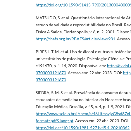
https://doi.org/10.1590/S1415-790X201300040000
MATSUDO, S. et al. Questionário Internacional de Ati
estudo de validade e reprodutibilidade no Brasil. Rev
Física & Saúde, Florianópolis, v. 6, n. 2, 2001. Dispon
https://rbafs.org.br/RBAFS/article/view/931
. Acesso
PIRES, I. T. M. et al. Uso de álcool e outras substânci
universitários de psicologia. Psicologia: Ciência e Prof
e191670, p. 1-14, 2020. Disponível em:
http://dx.do
3703003191670
. Acesso em: 22 abr. 2023. DOI:
http
3703003191670
SIEBRA, S. M. S. et al. Prevalência do consumo de sub
estudantes de medicina no interior do Nordeste brasil
Educação Médica, Brasília, v. 45, n. 4, p. 1-9, 2021. D
https://www.scielo.br/j/rbem/a/46HfmsyjyG8sd8
format=pdf&lang=pt
. Acesso em: 22 abr. 2023. DOI:
https://doi.org/10.1590/1981-5271v45.4-20210362