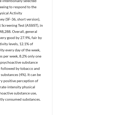
e intentionally selected
reeing to respond to the
sical Activity
y (SF-36, short version),
Screening Test (ASSIST), in
8,288. Overall, general
very good by 27.9%, fair by
ivity levels, 12.1% of
ity every day of the week,
es per week, 8.2% only one
 psychoactive substance
, followed by tobacco and
substances (4%). It can be
y positive perception of
rate-intensity physical
choactive substance use,
ntly consumed substances.