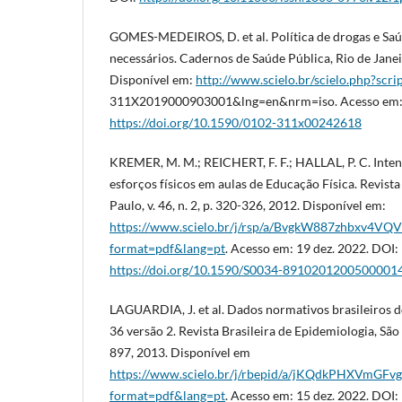
GOMES-MEDEIROS, D. et al. Política de drogas e Saú
necessários. Cadernos de Saúde Pública, Rio de Janeiro
Disponível em:
http://www.scielo.br/scielo.php?scr
311X2019000903001&lng=en&nrm=iso. Acesso em: 
https://doi.org/10.1590/0102-311x00242618
KREMER, M. M.; REICHERT, F. F.; HALLAL, P. C. Inte
esforços físicos em aulas de Educação Física. Revista
Paulo, v. 46, n. 2, p. 320-326, 2012. Disponível em:
https://www.scielo.br/j/rsp/a/BvgkW887zhbxv4VQ
format=pdf&lang=pt
. Acesso em: 19 dez. 2022. DOI:
https://doi.org/10.1590/S0034-8910201200500001
LAGUARDIA, J. et al. Dados normativos brasileiros 
36 versão 2. Revista Brasileira de Epidemiologia, São P
897, 2013. Disponível em
https://www.scielo.br/j/rbepid/a/jKQdkPHXVmGFvg
format=pdf&lang=pt
. Acesso em: 15 dez. 2022. DOI: