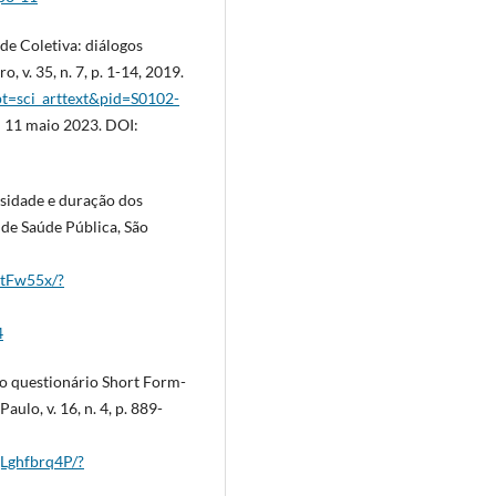
de Coletiva: diálogos
, v. 35, n. 7, p. 1-14, 2019.
ipt=sci_arttext&pid=S0102-
11 maio 2023. DOI:
nsidade e duração dos
 de Saúde Pública, São
VtFw55x/?
4
do questionário Short Form-
aulo, v. 16, n. 4, p. 889-
Lghfbrq4P/?