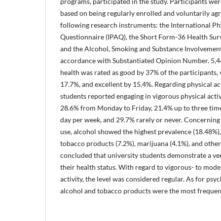
programs, participated in the study. Participants wer
based on being regularly enrolled and voluntarily ag
following research instruments: the International Phy
Questionnaire (IPAQ), the Short Form-36 Health Surve
and the Alcohol, Smoking and Substance Involvement 
accordance with Substantiated Opinion Number. 5,44
health was rated as good by 37% of the participants, 
17.7%, and excellent by 15.4%. Regarding physical act
students reported engaging in vigorous physical activ
28.6% from Monday to Friday, 21.4% up to three tim
day per week, and 29.7% rarely or never. Concerning
use, alcohol showed the highest prevalence (18.48%)
tobacco products (7.2%), marijuana (4.1%), and other 
concluded that university students demonstrate a ver
their health status. With regard to vigorous- to mode
activity, the level was considered regular. As for psy
alcohol and tobacco products were the most freque