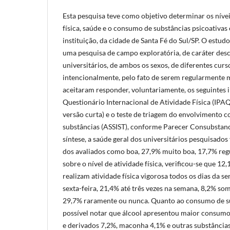
Esta pesquisa teve como objetivo determinar os nívei
física, saúde e o consumo de substâncias psicoativas 
instituição, da cidade de Santa Fé do Sul/SP. O estud
uma pesquisa de campo exploratória, de caráter desc
universitários, de ambos os sexos, de diferentes curs
intencionalmente, pelo fato de serem regularmente 
aceitaram responder, voluntariamente, os seguintes 
Questionário Internacional de Atividade Física (IPAQ
versão curta) e o teste de triagem do envolvimento c
substâncias (ASSIST), conforme Parecer Consubstanc
síntese, a saúde geral dos universitários pesquisado
dos avaliados como boa, 27,9% muito boa, 17,7% regu
sobre o nível de atividade física, verificou-se que 12
realizam atividade física vigorosa todos os dias da 
sexta-feira, 21,4% até três vezes na semana, 8,2% s
29,7% raramente ou nunca. Quanto ao consumo de sub
possível notar que álcool apresentou maior consumo
e derivados 7,2%, maconha 4,1% e outras substância