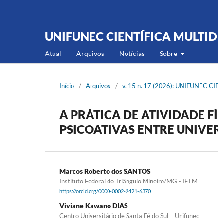
UNIFUNEC CIENTÍFICA MULTID
Atual
Arquivos
Notí­cias
Sobre
Início
/
Arquivos
/
v. 15 n. 17 (2026): UNIFUNEC 
A PRÁTICA DE ATIVIDADE F
PSICOATIVAS ENTRE UNIVE
Marcos Roberto dos SANTOS
Instituto Federal do Triângulo Mineiro/MG - IFTM
https://orcid.org/0000-0002-2421-6370
Viviane Kawano DIAS
Centro Universitário de Santa Fé do Sul – Unifunec