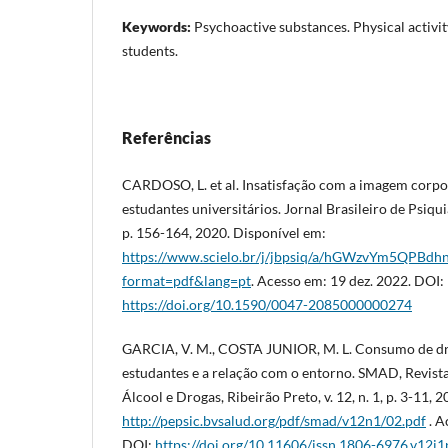
Keywords:
Psychoactive substances. Physical activit
students.
Referências
CARDOSO, L. et al. Insatisfação com a imagem corpor
estudantes universitários. Jornal Brasileiro de Psiquiat
p. 156-164, 2020. Disponível em:
https://www.scielo.br/j/jbpsiq/a/hGWzvYm5QPBd
format=pdf&lang=pt
. Acesso em: 19 dez. 2022. DOI:
https://doi.org/10.1590/0047-2085000000274
GARCIA, V. M., COSTA JUNIOR, M. L. Consumo de dro
estudantes e a relação com o entorno. SMAD, Revist
Álcool e Drogas, Ribeirão Preto, v. 12, n. 1, p. 3-11, 
http://pepsic.bvsalud.org/pdf/smad/v12n1/02.pdf
. A
DOI:
https://doi.org/10.11606/issn.1806-6976.v12i