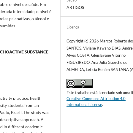
Seção
obre o nível de saúde. Em
ARTIGOS
derada intensidade, o nível é
cias psicoativas, o álcool e
nsumidas.
Licença
Copyright (c) 2026 Marcos Roberto do
SANTOS, Viviane Kawano DIAS, Andre
SYCHOACTIVE SUBSTANCE
Alves COSTA, Gleislayane Vitorino
FIGUEIREDO, Ana Júlia Guerche de
ALMEIDA, Letícia Bonfim SANTANA (A
Este trabalho está licenciado sob uma l
ctivity practice, health
Creative Commons Attribution 4.0
International License
.
sity students from an
 Paulo, Brazil. The study was
 descriptive approach. A
ed in different academic