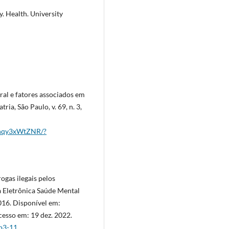
y. Health. University
al e fatores associados em
ria, São Paulo, v. 69, n. 3,
hnqy3xWtZNR/?
gas ilegais pelos
a Eletrônica Saúde Mental
2016. Disponível em:
cesso em: 19 dez. 2022.
1p3-11