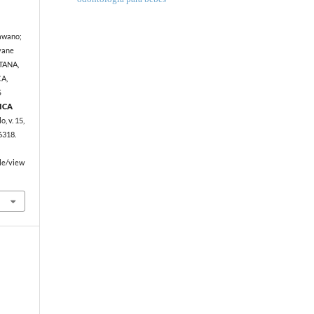
awano;
yane
NTANA,
CA,
S
ICA
o, v. 15,
6318.
cle/view