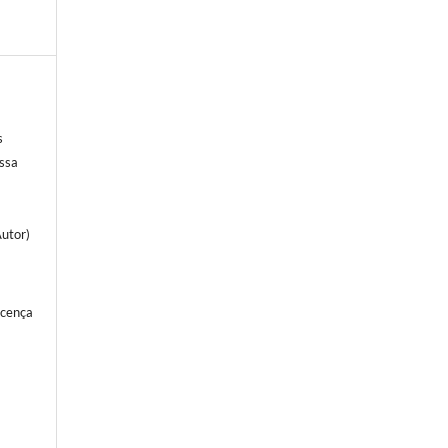
s
ssa
utor)
icença