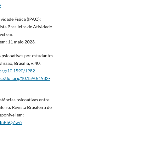
9
vidade Física (IPAQ):
ista Brasileira de Atividade
ível em:
 em: 11 maio 2023.
as psicoativas por estudantes
issão, Brasília, v. 40,
i.org/10.1590/1982-
s://doi.org/10.1590/1982-
stâncias psicoativas entre
eiro. Revista Brasileira de
isponível em:
7xHnPhQZw/?