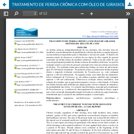
TRATAMENTO DE FERIDA CRÔNICA COM ÓLEO DE GIRASSOL OZONIZADO: RELATO DE CASO