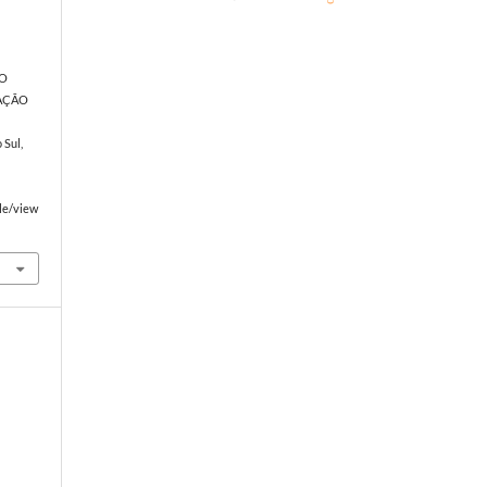
o
NO
UAÇÃO
 Sul,
cle/view