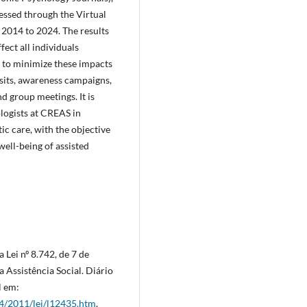
cessed through the Virtual
 2014 to 2024. The results
fect all individuals
s to minimize these impacts
sits, awareness campaigns,
d group meetings. It is
logists at CREAS in
ic care, with the objective
well-being of assisted
 Lei nº 8.742, de 7 de
 Assistência Social. Diário
l em:
14/2011/lei/l12435.htm
.