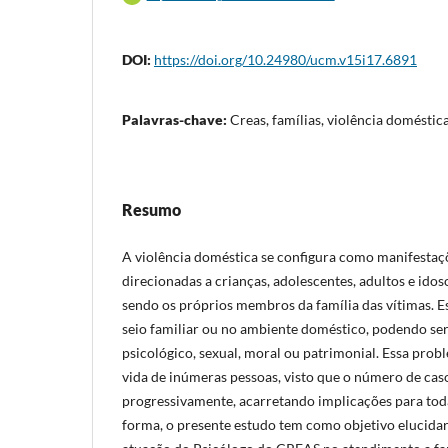
DOI:
https://doi.org/10.24980/ucm.v15i17.6891
Palavras-chave:
Creas, famílias, violência doméstic
Resumo
A violência doméstica se configura como manifestaç
direcionadas a crianças, adolescentes, adultos e ido
sendo os próprios membros da família das vítimas. E
seio familiar ou no ambiente doméstico, podendo ser
psicológico, sexual, moral ou patrimonial. Essa pro
vida de inúmeras pessoas, visto que o número de ca
progressivamente, acarretando implicações para toda
forma, o presente estudo tem como objetivo elucidar