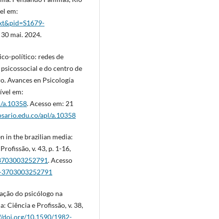
vel em:
text&pid=S1679-
 30 mai. 2024.
ico-político: redes de
psicossocial e do centro de
ro. Avances en Psicología
ível em:
l/a.10358
. Acesso em: 21
osario.edu.co/apl/a.10358
 in the brazilian media:
rofissão, v. 43, p. 1-16,
2-3703003252791
. Acesso
82-3703003252791
uação do psicólogo na
: Ciência e Profissão, v. 38,
//doi.org/10.1590/1982-