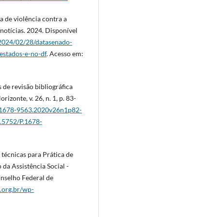
 de violência contra a
 notícias. 2024. Disponível
/2024/02/28/datasenado-
estados-e-no-df
. Acesso em:
de revisão bibliográfica
izonte, v. 26, n. 1, p. 83-
/P.1678-9563.2020v26n1p82-
0.5752/P.1678-
cnicas para Prática de
 da Assistência Social -
onselho Federal de
p.org.br/wp-