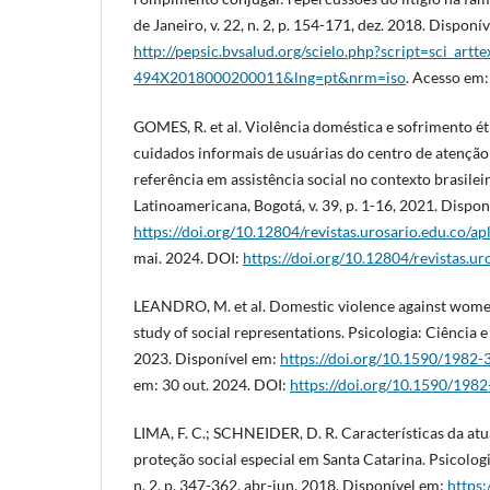
de Janeiro, v. 22, n. 2, p. 154-171, dez. 2018. Disponí
http://pepsic.bvsalud.org/scielo.php?script=sci_art
494X2018000200011&lng=pt&nrm=iso
. Acesso em:
GOMES, R. et al. Violência doméstica e sofrimento ét
cuidados informais de usuárias do centro de atenção 
referência em assistência social no contexto brasilei
Latinoamericana, Bogotá, v. 39, p. 1-16, 2021. Dispon
https://doi.org/10.12804/revistas.urosario.edu.co/ap
mai. 2024. DOI:
https://doi.org/10.12804/revistas.ur
LEANDRO, M. et al. Domestic violence against women
study of social representations. Psicologia: Ciência e P
2023. Disponível em:
https://doi.org/10.1590/198
em: 30 out. 2024. DOI:
https://doi.org/10.1590/19
LIMA, F. C.; SCHNEIDER, D. R. Características da at
proteção social especial em Santa Catarina. Psicologia
n. 2. p. 347-362, abr-jun, 2018. Disponível em:
https: