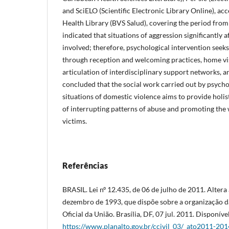
and SciELO (Scientific Electronic Library Online), ac
Health Library (BVS Salud), covering the period from
indicated that situations of aggression significantly af
involved; therefore, psychological intervention seek
through reception and welcoming practices, home vi
articulation of interdisciplinary support networks, an
concluded that the social work carried out by psycho
situations of domestic violence aims to provide holist
of interrupting patterns of abuse and promoting the 
victims.
Referências
BRASIL. Lei nº 12.435, de 06 de julho de 2011. Altera a
dezembro de 1993, que dispõe sobre a organização da
Oficial da União. Brasília, DF, 07 jul. 2011. Disponíve
https://www.planalto.gov.br/ccivil_03/_ato2011-20