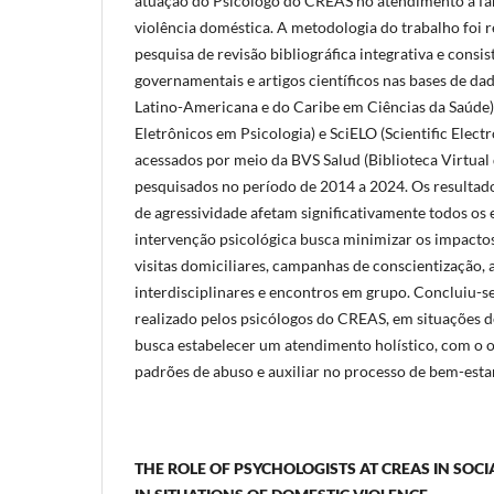
atuação do Psicólogo do CREAS no atendimento a fam
violência doméstica. A metodologia do trabalho foi 
pesquisa de revisão bibliográfica integrativa e consi
governamentais e artigos científicos nas bases de da
Latino-Americana e do Caribe em Ciências da Saúde)
Eletrônicos em Psicologia) e SciELO (Scientific Electr
acessados por meio da BVS Salud (Biblioteca Virtual
pesquisados no período de 2014 a 2024. Os resultad
de agressividade afetam significativamente todos os e
intervenção psicológica busca minimizar os impactos
visitas domiciliares, campanhas de conscientização, 
interdisciplinares e encontros em grupo. Concluiu-se
realizado pelos psicólogos do CREAS, em situações d
busca estabelecer um atendimento holístico, com o o
padrões de abuso e auxiliar no processo de bem-estar 
THE ROLE OF PSYCHOLOGISTS AT CREAS IN SOC