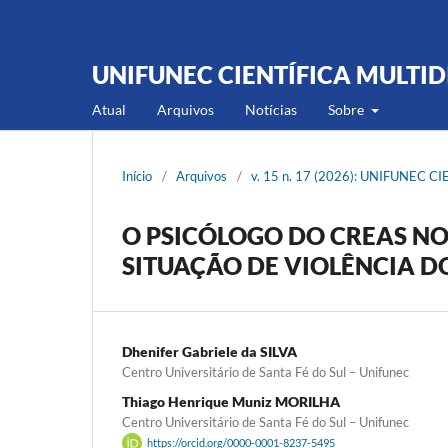
UNIFUNEC CIENTÍFICA MULTID
Atual
Arquivos
Notí­cias
Sobre
Início
/
Arquivos
/
v. 15 n. 17 (2026): UNIFUNEC 
O PSICÓLOGO DO CREAS NO
SITUAÇÃO DE VIOLÊNCIA 
Dhenifer Gabriele da SILVA
Centro Universitário de Santa Fé do Sul – Unifunec
Thiago Henrique Muniz MORILHA
Centro Universitário de Santa Fé do Sul – Unifunec
https://orcid.org/0000-0001-8237-5495