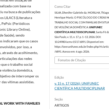
ílias em situação de
realizada com base na
Como Citar
stiu na busca de publicações
SILVA, Dhenifer Gabriele da; MORILHA, Thiag
dos LILACS (Literatura
Henrique Muniz. O PSICÓLOGO DO CREAS 
TRABALHO SOCIAL COM FAMILIAS EM SIT
, PePsic (Periódicos
DE VIOLÊNCIA DOMÉSTICA.
UNIFUNEC
onic Library Online),
CIENTÍFICA MULTIDISCIPLINAR
, Santa Fé do
 de Saúde), sendo
São Paulo, v. 15, n. 17, p. 1–13, 2026. DOI:
os indicaram que os casos
10.24980/ucm.v15i17.6891. Disponível em:
nvolvidos, por isso, a
https://seer.unifunec.edu.br/index.php/rfc/arti
/6891. Acesso em: 6 ago. 2026.
, através de acolhimento,
articulações das redes
Fomatos de Citação
 que o trabalho social
e violência doméstica,
bjetivo de interromper os
Edição
das vítimas assistidas.
v. 15 n. 17 (2026): UNIFUNEC
CIENTÍFICA MULTIDISCIPLINAR
Seção
IAL WORK WITH FAMILIES
ARTIGOS