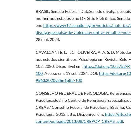
BRASIL, Senado Federal. DataSenado divulga pesquisa
mulher nos estados e no DF. Sítio Eletrônico. Senado
em:
https://www12.senado.leg.br/noticias/materias
divulga-pesquisa-de-violencia-contra-a-mulher-nos-
28 mai. 2024.
CAVALCANTE, L. T. C.; OLIVEIRA, A. A. S. D. Métodos 
nos estudos científicos. Psicologia em Revista, Belo Hor
102, 2020. Disponível em:
https://doi.org/10.5752
100
. Acesso em: 19 set. 2024. DOI:
https://doi.org/1
9563.2020v26n1p82-100
CONSELHO FEDERAL DE PSICOLOGIA, Referências té
Psicólogas(os) no Centro de Referência Especializado
CREAS / Conselho Federal de Psicologia. Brasília: C
Psicologia, 2012. 58 p. Disponível em:
https://site.cf
content/uploads/2013/08/CREPOP_CREAS_.pdf
.