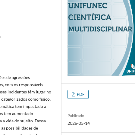
a
ões de agressões
sos, com os responsáveis
sses incidentes têm lugar no
PDF
 categorizados como físico,
blemática tem impactado a
sos tem aumentado
Publicado
 a vida do sujeito. Dessa
2026-05-14
 as possibilidades de