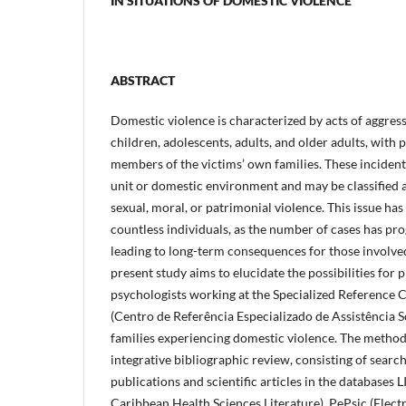
IN SITUATIONS OF DOMESTIC VIOLENCE
ABSTRACT
Domestic violence is characterized by acts of aggres
children, adolescents, adults, and older adults, with 
members of the victims’ own families. These incident
unit or domestic environment and may be classified a
sexual, moral, or patrimonial violence. This issue has 
countless individuals, as the number of cases has pro
leading to long-term consequences for those involved.
present study aims to elucidate the possibilities for 
psychologists working at the Specialized Reference C
(Centro de Referência Especializado de Assistência S
families experiencing domestic violence. The metho
integrative bibliographic review, consisting of sear
publications and scientific articles in the databases
Caribbean Health Sciences Literature), PePsic (Elect