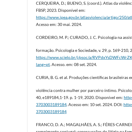
CERQUEIRA, D.; BUENO, S. (coord.). Atlas da violênci
FBSP, 2023. Disponível em:
https://www.ipea.gov.br/atlasviolencia/artigo/250/a
Acesso em: 30 mai. 2024.
CORDEIRO, M. P.; CURADO, J. C. Psicologia na assis
formação. Psicologia e Sociedade, v. 29, p. 169-210,
https://www.scielo.br/j/psoc/a/RVPdxYsDWFcWrZK
lang=pt
. Acesso. em: 08 set. 2024.
CURIA, B. G. et al. Produções científicas brasileiras 
violência contra mulher por parceiro íntimo. Psicolog
40, e189184,1-19. p. 1-19, 2020. Disponível em:
http
3703003189184
. Acesso em: 10 set. 2024. DOI:
http
3703003189184
FRANCO, D. A.; MAGALHÃES, A. S.; FÉRES-CARNEIRO
rompimento conjugal: repercussões do litígio na famí