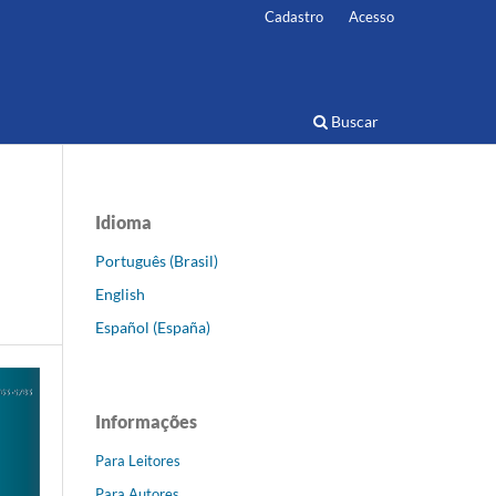
Cadastro
Acesso
Buscar
Idioma
M
Português (Brasil)
English
Español (España)
Informações
Para Leitores
Para Autores