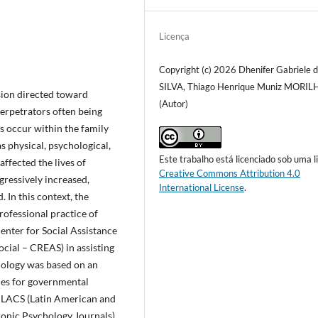
Licença
Copyright (c) 2026 Dhenifer Gabriele 
SILVA, Thiago Henrique Muniz MORIL
sion directed toward
(Autor)
perpetrators often being
s occur within the family
s physical, psychological,
Este trabalho está licenciado sob uma l
affected the lives of
Creative Commons Attribution 4.0
gressively increased,
International License
.
 In this context, the
professional practice of
enter for Social Assistance
ocial – CREAS) in assisting
dology was based on an
ches for governmental
 LILACS (Latin American and
ronic Psychology Journals),