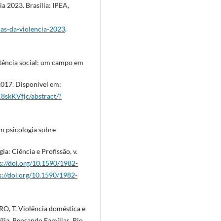
a 2023. Brasília: IPEA,
tlas-da-violencia-2023
.
tência social: um campo em
 2017. Disponível em:
8skKVfjc/abstract/?
em psicologia sobre
ia: Ciência e Profissão, v.
s://doi.org/10.1590/1982-
s://doi.org/10.1590/1982-
, T. Violência doméstica e
lia. Pensando Famílias, Rio