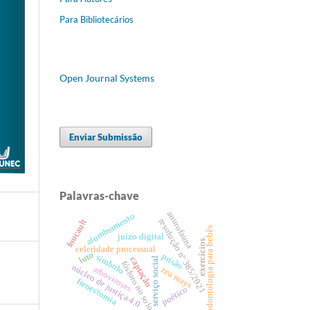
Para Bibliotecários
Open Journal Systems
Enviar Submissão
Palavras-chave
anurofauna
alumbramento
resolução nº 385/2021
foucault
odontologia para bebês
juízo digital
exercícios
celeridade processual
luto
prisão
símbolo
captação
serviço social
fósforo no solo
núcleo de justiça 4.0
arboviroses
zea mays
frenectomia
poético