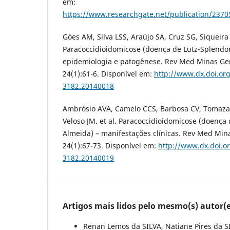
em:
https://www.researchgate.net/publication/2370
Góes AM, Silva LSS, Araújo SA, Cruz SG, Siqueir
Paracoccidioidomicose (doença de Lutz-Splendor
epidemiologia e patogênese. Rev Med Minas Gera
24(1):61-6. Disponível em:
http://www.dx.doi.or
3182.20140018
Ambrósio AVA, Camelo CCS, Barbosa CV, Tomazat
Veloso JM. et al. Paracoccidioidomicose (doença
Almeida) – manifestações clínicas. Rev Med Mina
24(1):67-73. Disponível em:
http://www.dx.doi.o
3182.20140019
Artigos mais lidos pelo mesmo(s) autor(e
Renan Lemos da SILVA, Natiane Pires da 