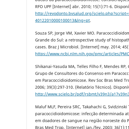
RFO UPF [Internet] abr. 2010; 15(1):71-6. Dispon
http://revodonto.bvsalud.org/scielo.php?script=
40122010000100013&lng=pt
.
Souza SP, Jorge VM, Xavier MO. Paracoccidioidom
Grande do Sul: a retrospective study of histopat
cases. Braz J Microbiol. [Internet] may. 2014; 45
https://www.ncbi.nlm.nih.gov/pmc/articles/PM
Shikanai-Yasuda MA, Telles Filho F, Mendes RP,
Grupo de Consultores do Consenso em Paracocc
em Paracoccidioidomicose. Rev Soc Bras Med Tro
2006; 39(3):297-310. (Relatório Técnico). Disponí
http://www.scielo.br/pdf/rsbmt/v39n3/a17v39n
Maluf MLF, Pereira SRC, Takahachi G, Svidzinski 
paracoccidioidomicose: infecção determinada atr
em doadores de sangue na região noroeste do Pa
Bras Med Trop. [Internet] jan./fev. 2003; 36(1):1