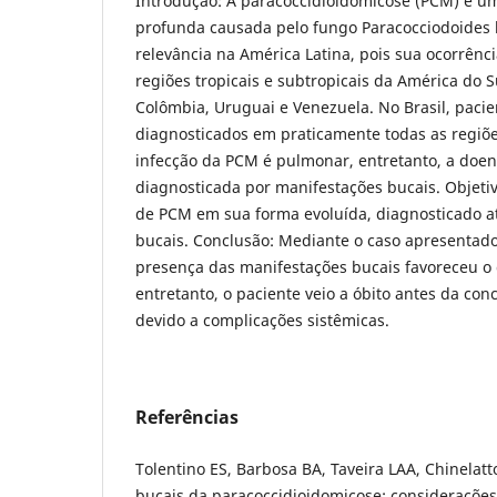
Introdução: A paracoccidioidomicose (PCM) é um
profunda causada pelo fungo Paracocciodoides br
relevância na América Latina, pois sua ocorrênc
regiões tropicais e subtropicais da América do S
Colômbia, Uruguai e Venezuela. No Brasil, paci
diagnosticados em praticamente todas as regiõe
infecção da PCM é pulmonar, entretanto, a doe
diagnosticada por manifestações bucais. Objetiv
de PCM em sua forma evoluída, diagnosticado a
bucais. Conclusão: Mediante o caso apresentado,
presença das manifestações bucais favoreceu o 
entretanto, o paciente veio a óbito antes da co
devido a complicações sistêmicas.
Referências
Tolentino ES, Barbosa BA, Taveira LAA, Chinelat
bucais da paracoccidioidomicose: considerações 