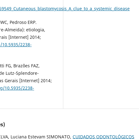
59549_Cutaneous_blastomycosis_A_clue_to_a_systemic_disease
a WC, Pedroso ERP.
e-Almeida): etiologia,
is [Internet] 2014;
g/10.5935/2238-
ti FG, Brazões FAZ,
 de Lutz-Splendore-
s Gerais [Internet] 2014;
rg/10.5935/2238-
s)
SILVA, Luciana Estevam SIMONATO,
CUIDADOS ODONTOLÓGICOS