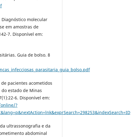
f
. Diagnóstico molecular
ose em amostras de
:142-7. Disponível em:
itárias. Guia de bolso. 8
cas_infecciosas_parasitaria_guia_bolso.pdf
 de pacientes acometidos
 do estado de Minas
7(1):22-6. Disponível em:
/online/?
EC&lang=p&nextAction=lnk&exprSearch=298253&indexSearch=ID
 da ultrassonografia e da
cometimento abdominal