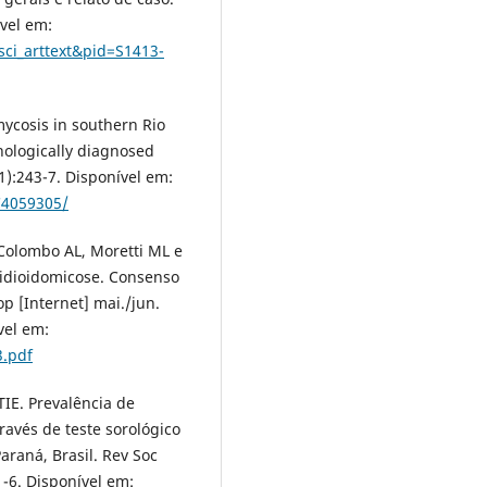
ível em:
sci_arttext&pid=S1413-
ycosis in southern Rio
hologically diagnosed
(1):243-7. Disponível em:
C4059305/
 Colombo AL, Moretti ML e
idioidomicose. Consenso
p [Internet] mai./jun.
vel em:
3.pdf
TIE. Prevalência de
avés de teste sorológico
raná, Brasil. Rev Soc
1-6. Disponível em: