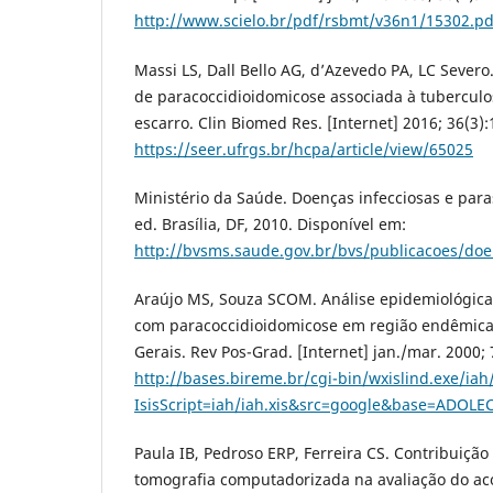
http://www.scielo.br/pdf/rsbmt/v36n1/15302.pd
Massi LS, Dall Bello AG, d’Azevedo PA, LC Severo
de paracoccidioidomicose associada à tubercul
escarro. Clin Biomed Res. [Internet] 2016; 36(3)
https://seer.ufrgs.br/hcpa/article/view/65025
Ministério da Saúde. Doenças infecciosas e paras
ed. Brasília, DF, 2010. Disponível em:
http://bvsms.saude.gov.br/bvs/publicacoes/doen
Araújo MS, Souza SCOM. Análise epidemiológica
com paracoccidioidomicose em região endêmica
Gerais. Rev Pos-Grad. [Internet] jan./mar. 2000; 
http://bases.bireme.br/cgi-bin/wxislind.exe/iah
IsisScript=iah/iah.xis&src=google&base=ADOL
Paula IB, Pedroso ERP, Ferreira CS. Contribuição
tomografia computadorizada na avaliação do a