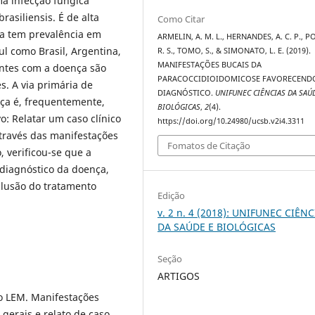
a infecção fúngica
asiliensis. É de alta
Como Citar
ia tem prevalência em
ARMELIN, A. M. L., HERNANDES, A. C. P., P
ul como Brasil, Argentina,
R. S., TOMO, S., & SIMONATO, L. E. (2019).
MANIFESTAÇÕES BUCAIS DA
entes com a doença são
PARACOCCIDIOIDOMICOSE FAVORECEND
s. A via primária de
DIAGNÓSTICO.
UNIFUNEC CIÊNCIAS DA SAÚ
nça é, frequentemente,
BIOLÓGICAS
,
2
(4).
o: Relatar um caso clínico
https://doi.org/10.24980/ucsb.v2i4.3311
través das manifestações
Fomatos de Citação
 verificou-se que a
diagnóstico da doença,
nclusão do tratamento
Edição
v. 2 n. 4 (2018): UNIFUNEC CIÊN
DA SAÚDE E BIOLÓGICAS
Seção
ARTIGOS
to LEM. Manifestações
gerais e relato de caso.