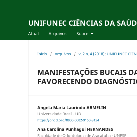
UNIFUNEC CIÊNCIAS DA SAÚD
Atual
Arquivos
Sobre
Início
/
Arquivos
/
v. 2 n. 4 (2018): UNIFUNEC CI
MANIFESTAÇÕES BUCAIS D
FAVORECENDO DIAGNÓSTI
Angela Maria Laurindo ARMELIN
Universidade Brasil - UB
https://orcid.org/0000-0002-9150-3134
Ana Carolina Punhagui HERNANDES
Faculdade de Odontologia de Araçatuba - UNESP