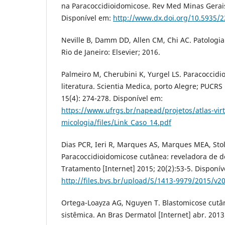
na Paracoccidioidomicose. Rev Med Minas Gerais.
Disponível em:
http://www.dx.doi.org/10.5935/
Neville B, Damm DD, Allen CM, Chi AC. Patologia 
Rio de Janeiro: Elsevier; 2016.
Palmeiro M, Cherubini K, Yurgel LS. Paracoccidi
literatura. Scientia Medica, porto Alegre; PUCRS 
15(4): 274-278. Disponível em:
https://www.ufrgs.br/napead/projetos/atlas-virt
micologia/files/Link_Caso_14.pdf
Dias PCR, Ieri R, Marques AS, Marques MEA, Sto
Paracoccidioidomicose cutânea: reveladora de d
Tratamento [Internet] 2015; 20(2):53-5. Disponív
http://files.bvs.br/upload/S/1413-9979/2015/v2
Ortega-Loayza AG, Nguyen T. Blastomicose cutâ
sistêmica. An Bras Dermatol [Internet] abr. 2013