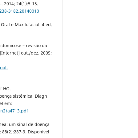
 2014; 24(1):5-15.
2238-3182.20140010
Oral e Maxilofacial. 4 ed.
oidomicose – revisão da
[Internet] out./dez. 2005;
ual-
lf HO.
oença sistêmica. Diagn
el em:
0n2/a4713.pdf
nea: um sinal de doença
; 88(2):287-9. Disponível