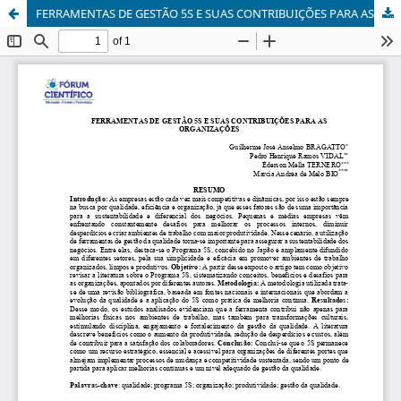
FERRAMENTAS DE GESTÃO 5S E SUAS CONTRIBUIÇÕES PARA AS ORGANIZAÇÕES