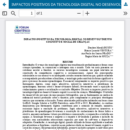
IMPACTOS POSITIVOS DA TECNOLOGIA DIGITAL NO DESENVOLVIMENTO COGNITIVO E SOCIAL DE CRIANÇAS