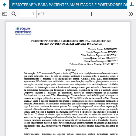
FISIOTERAPIA PARA PACIENTES AMPUTADOS E PORTADORES DE PÉ DIABÉTICO