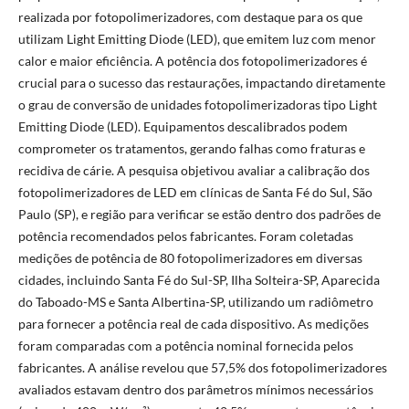
realizada por fotopolimerizadores, com destaque para os que
utilizam Light Emitting Diode (LED), que emitem luz com menor
calor e maior eficiência. A potência dos fotopolimerizadores é
crucial para o sucesso das restaurações, impactando diretamente
o grau de conversão de unidades fotopolimerizadoras tipo Light
Emitting Diode (LED). Equipamentos descalibrados podem
comprometer os tratamentos, gerando falhas como fraturas e
recidiva de cárie. A pesquisa objetivou avaliar a calibração dos
fotopolimerizadores de LED em clínicas de Santa Fé do Sul, São
Paulo (SP), e região para verificar se estão dentro dos padrões de
potência recomendados pelos fabricantes. Foram coletadas
medições de potência de 80 fotopolimerizadores em diversas
cidades, incluindo Santa Fé do Sul-SP, Ilha Solteira-SP, Aparecida
do Taboado-MS e Santa Albertina-SP, utilizando um radiômetro
para fornecer a potência real de cada dispositivo. As medições
foram comparadas com a potência nominal fornecida pelos
fabricantes. A análise revelou que 57,5% dos fotopolimerizadores
avaliados estavam dentro dos parâmetros mínimos necessários