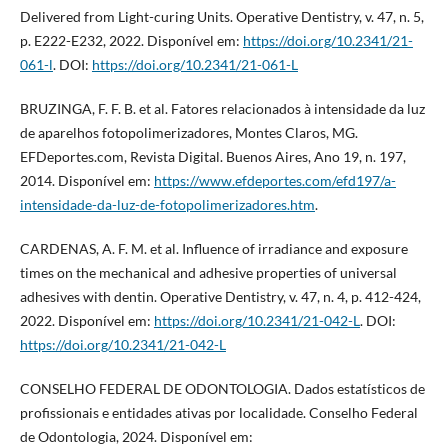
Delivered from Light-curing Units. Operative Dentistry, v. 47, n. 5,
p. E222-E232, 2022. Disponível em:
https://doi.org/10.2341/21-
061-l
. DOI:
https://doi.org/10.2341/21-061-L
BRUZINGA, F. F. B. et al. Fatores relacionados à intensidade da luz
de aparelhos fotopolimerizadores, Montes Claros, MG.
EFDeportes.com, Revista Digital. Buenos Aires, Ano 19, n. 197,
2014. Disponível em:
https://www.efdeportes.com/efd197/a-
intensidade-da-luz-de-fotopolimerizadores.htm
.
CARDENAS, A. F. M. et al. Influence of irradiance and exposure
times on the mechanical and adhesive properties of universal
adhesives with dentin. Operative Dentistry, v. 47, n. 4, p. 412-424,
2022. Disponível em:
https://doi.org/10.2341/21-042-L
. DOI:
https://doi.org/10.2341/21-042-L
CONSELHO FEDERAL DE ODONTOLOGIA. Dados estatísticos de
profissionais e entidades ativas por localidade. Conselho Federal
de Odontologia, 2024. Disponível em: