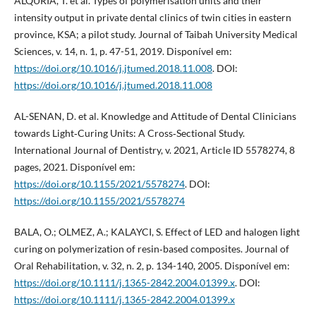
ALQURIA, T. et al. Types of polymerisation units and their
intensity output in private dental clinics of twin cities in eastern
province, KSA; a pilot study. Journal of Taibah University Medical
Sciences, v. 14, n. 1, p. 47-51, 2019. Disponível em:
https://doi.org/10.1016/j.jtumed.2018.11.008
. DOI:
https://doi.org/10.1016/j.jtumed.2018.11.008
AL-SENAN, D. et al. Knowledge and Attitude of Dental Clinicians
towards Light‐Curing Units: A Cross‐Sectional Study.
International Journal of Dentistry, v. 2021, Article ID 5578274, 8
pages, 2021. Disponível em:
https://doi.org/10.1155/2021/5578274
. DOI:
https://doi.org/10.1155/2021/5578274
BALA, O.; OLMEZ, A.; KALAYCI, S. Effect of LED and halogen light
curing on polymerization of resin‐based composites. Journal of
Oral Rehabilitation, v. 32, n. 2, p. 134-140, 2005. Disponível em:
https://doi.org/10.1111/j.1365-2842.2004.01399.x
. DOI:
https://doi.org/10.1111/j.1365-2842.2004.01399.x