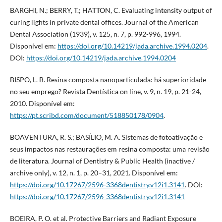
BARGHI, N.; BERRY, T.; HATTON, C. Evaluating intensity output of
curing lights in private dental offices. Journal of the American
Dental Association (1939), v. 125, n. 7, p. 992-996, 1994.
Disponível em:
https://doi.org/10.14219/jada.archive.1994.0204
.
DOI:
https://doi.org/10.14219/jada.archive.1994.0204
BISPO, L. B. Resina composta nanoparticulada: há superioridade
no seu emprego? Revista Dentística on line, v. 9, n. 19, p. 21-24,
2010. Disponível em:
https://pt.scribd.com/document/518850178/0904
.
BOAVENTURA, R. S.; BASÍLIO, M. A. Sistemas de fotoativação e
seus impactos nas restaurações em resina composta: uma revisão
de literatura. Journal of Dentistry & Public Health (inactive /
archive only), v. 12, n. 1, p. 20–31, 2021. Disponível em:
https://doi.org/10.17267/2596-3368dentistry.v12i1.3141
. DOI:
https://doi.org/10.17267/2596-3368dentistry.v12i1.3141
BOEIRA, P. O. et al. Protective Barriers and Radiant Exposure