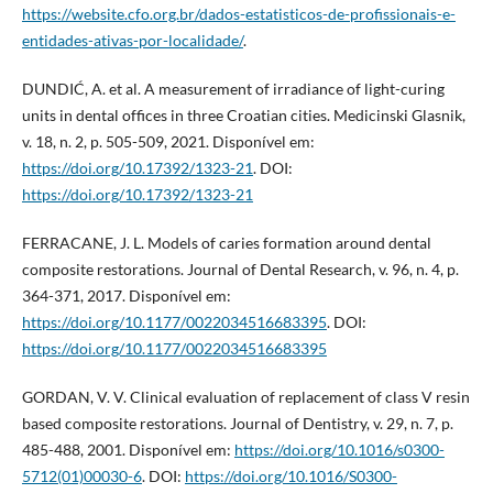
https://website.cfo.org.br/dados-estatisticos-de-profissionais-e-
entidades-ativas-por-localidade/
.
DUNDIĆ, A. et al. A measurement of irradiance of light-curing
units in dental offices in three Croatian cities. Medicinski Glasnik,
v. 18, n. 2, p. 505-509, 2021. Disponível em:
https://doi.org/10.17392/1323-21
. DOI:
https://doi.org/10.17392/1323-21
FERRACANE, J. L. Models of caries formation around dental
composite restorations. Journal of Dental Research, v. 96, n. 4, p.
364-371, 2017. Disponível em:
https://doi.org/10.1177/0022034516683395
. DOI:
https://doi.org/10.1177/0022034516683395
GORDAN, V. V. Clinical evaluation of replacement of class V resin
based composite restorations. Journal of Dentistry, v. 29, n. 7, p.
485-488, 2001. Disponível em:
https://doi.org/10.1016/s0300-
5712(01)00030-6
. DOI:
https://doi.org/10.1016/S0300-