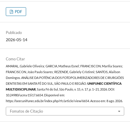
PDF
Publicado
2026-05-14
Como Citar
AMARAL, Gabriele Oliveira; GARCIA, Matheus Esnel; FRANCISCON, Marília Soares;
FRANCISCON, João Paulo Soares; REZENDE, Gabriely Cristinni; SANTOS, Alailson
Domingos. ANÁLISE DA POTÊNCIA DOS FOTOPOLIMERIZADORES DE CIRURGIÕES
DENTISTAS EM SANTA FÉ DO SUL, SÃO PAULO E REGIÃO.
UNIFUNEC CIENTÍFICA
MULTIDISCIPLINAR
, Santa Fé do Sul, São Paulo, v. 15, n. 17, p. 1–21, 2026. DOI:
10.24980/ucm.v15i17.6654. Disponível em:
https://seer.unifunec.edu.br/index.php/rfc/article/view/6654. Acesso em: 8 ago. 2026.
Fomatos de Citação