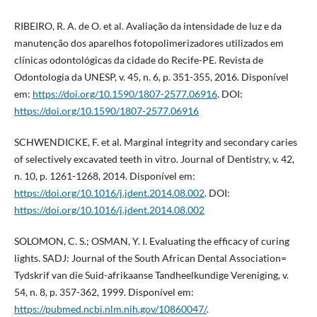
RIBEIRO, R. A. de O. et al. Avaliação da intensidade de luz e da
manutenção dos aparelhos fotopolimerizadores utilizados em
clínicas odontológicas da cidade do Recife-PE. Revista de
Odontologia da UNESP, v. 45, n. 6, p. 351-355, 2016. Disponível
em:
https://doi.org/10.1590/1807-2577.06916
. DOI:
https://doi.org/10.1590/1807-2577.06916
SCHWENDICKE, F. et al. Marginal integrity and secondary caries
of selectively excavated teeth in vitro. Journal of Dentistry, v. 42,
n. 10, p. 1261-1268, 2014. Disponível em:
https://doi.org/10.1016/j.jdent.2014.08.002
. DOI:
https://doi.org/10.1016/j.jdent.2014.08.002
SOLOMON, C. S.; OSMAN, Y. I. Evaluating the efficacy of curing
lights. SADJ: Journal of the South African Dental Association=
Tydskrif van die Suid-afrikaanse Tandheelkundige Vereniging, v.
54, n. 8, p. 357-362, 1999. Disponível em:
https://pubmed.ncbi.nlm.nih.gov/10860047/
.