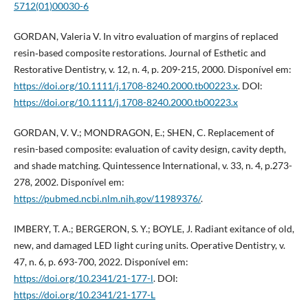
5712(01)00030-6
GORDAN, Valeria V. In vitro evaluation of margins of replaced
resin‐based composite restorations. Journal of Esthetic and
Restorative Dentistry, v. 12, n. 4, p. 209-215, 2000. Disponível em:
https://doi.org/10.1111/j.1708-8240.2000.tb00223.x
. DOI:
https://doi.org/10.1111/j.1708-8240.2000.tb00223.x
GORDAN, V. V.; MONDRAGON, E.; SHEN, C. Replacement of
resin-based composite: evaluation of cavity design, cavity depth,
and shade matching. Quintessence International, v. 33, n. 4, p.273-
278, 2002. Disponível em:
https://pubmed.ncbi.nlm.nih.gov/11989376/
.
IMBERY, T. A.; BERGERON, S. Y.; BOYLE, J. Radiant exitance of old,
new, and damaged LED light curing units. Operative Dentistry, v.
47, n. 6, p. 693-700, 2022. Disponível em:
https://doi.org/10.2341/21-177-l
. DOI:
https://doi.org/10.2341/21-177-L