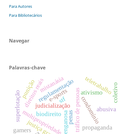
Para Autores
Para Bibliotecários
Navegar
Palavras-chave
mistanásia
teletrabalho
direitos reais
regulamentação
punição
coletivo
e-sports
tráfico de pessoas
ativismo
superlotação
condomínio
stf
judicialização
abusiva
multipropriedade
penas
enganosa
biodireito
justiça gratuita
propaganda
gamers