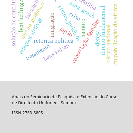
pedofilia
solução de conflitos
laicidade
bert hellinger
sami storch
direito sistêmico
culpabilização da vítima
efeitos jurídicos
direito fundamental
crise
imigração
relações afetivas
constelação familiar
namoro
tráfico nacional
japão
defesa
retórica política
hans kelsen
tratamento
Anais do Seminário de Pesquisa e Extensão do Curso
de Direito do Unifunec - Sempex
ISSN 2763-5805