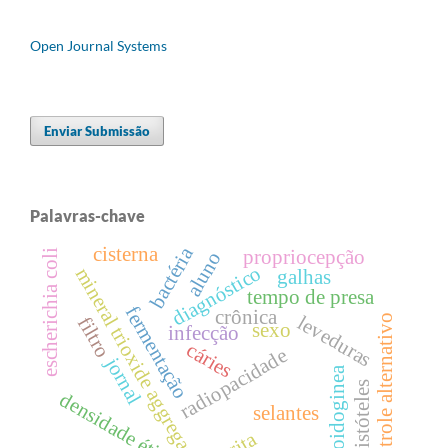
Open Journal Systems
Enviar Submissão
Palavras-chave
cisterna
bactéria
propriocepção
escherichia coli
aluno
diagnóstico
mineral trioxide aggregate
galhas
tempo de presa
fermentação
crônica
leveduras
controle alternativo
filtro
sexo
infecção
cáries
radiopacidade
jornal
meloidoginea
aristóteles
densidade ética
selantes