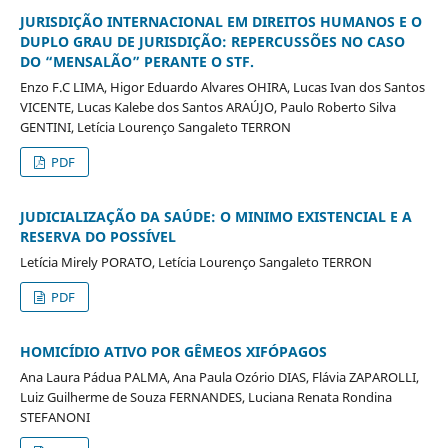
JURISDIÇÃO INTERNACIONAL EM DIREITOS HUMANOS E O
DUPLO GRAU DE JURISDIÇÃO: REPERCUSSÕES NO CASO
DO “MENSALÃO” PERANTE O STF.
Enzo F.C LIMA, Higor Eduardo Alvares OHIRA, Lucas Ivan dos Santos
VICENTE, Lucas Kalebe dos Santos ARAÚJO, Paulo Roberto Silva
GENTINI, Letícia Lourenço Sangaleto TERRON
PDF
JUDICIALIZAÇÃO DA SAÚDE: O MINIMO EXISTENCIAL E A
RESERVA DO POSSÍVEL
Letícia Mirely PORATO, Letícia Lourenço Sangaleto TERRON
PDF
HOMICÍDIO ATIVO POR GÊMEOS XIFÓPAGOS
Ana Laura Pádua PALMA, Ana Paula Ozório DIAS, Flávia ZAPAROLLI,
Luiz Guilherme de Souza FERNANDES, Luciana Renata Rondina
STEFANONI