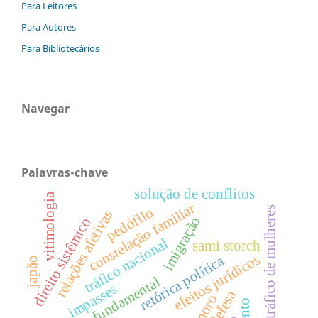
Para Leitores
Para Autores
Para Bibliotecários
Navegar
Palavras-chave
solução de conflitos
vitimologia
constelação familiar
pedófilo
tráfico de mulheres
relações afetivas
imigração
direito sistêmico
tráfico nacional
sami storch
efeitos jurídicos
retórica política
japão
direito fundamental
impasses
defesa
namoro